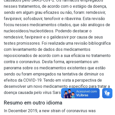
causados pelo SARS-CoV-2. Os fármacos empregados
nesses tratamentos, de acordo com o estágio da doença,
sendo em algum grau eficazes ou não, foram: remdesivir,
favipiravir, sofosbuvir, tenofovir e ribavirina. Esta revisão
focou nesses medicamentos citados, que são análogos de
nucleosídeos/nucleotídeos. Podendo destacar o
remdesivir, favipiravir e o galidesivir por causa de seus
testes promissores. Foi realizada uma revisão bibliográfica
com levantamento de dados dos medicamentos
reposicionados de acordo com a sua eficácia no tratamento
contra o coronavírus. Desta forma, apresentamos um
panorama sobre os medicamentos existentes que estão
sendo ou foram empregados na tentativa de diminuir os
efeitos da COVID-19. Tendo em vista a perspectiva de
desenvolver um novo medicamento específico para tratar a
doença causada pelo vírus Sars-CoV-2.
Resumo em outro idioma
In December 2019, a new strain of coronavirus was