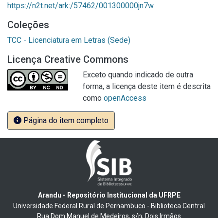
https://n2t.net/ark:/57462/001300000jn7w
Coleções
TCC - Licenciatura em Letras (Sede)
Licença Creative Commons
Exceto quando indicado de outra
forma, a licença deste item é descrita
como
openAccess
Página do item completo
Arandu - Repositório Institucional da UFRPE
Universidade Federal Rural de Pernambuco - Biblioteca Central
Rua Dom Manuel de Medeiros, s/n, Dois Irmãos