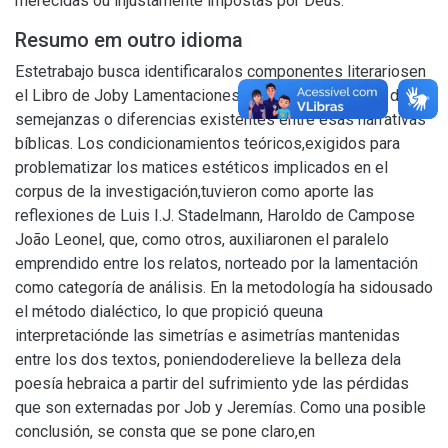
merecidas ou injustamente impostas por Deus.
Resumo em outro idioma
Estetrabajo busca identificaralos componentes literariosen
el Libro de Joby Lamentaciones,de Jeremías, a partir de
semejanzas o diferencias existentes entre esas narrativas
bíblicas. Los condicionamientos teóricos,exigidos para
problematizar los matices estéticos implicados en el
corpus de la investigación,tuvieron como aporte las
reflexiones de Luis I.J. Stadelmann, Haroldo de Campose
João Leonel, que, como otros, auxiliaronen el paralelo
emprendido entre los relatos, norteado por la lamentación
como categoría de análisis. En la metodología ha sidousado
el método dialéctico, lo que propició queuna
interpretaciónde las simetrías e asimetrías mantenidas
entre los dos textos, poniendoderelieve la belleza dela
poesía hebraica a partir del sufrimiento yde las pérdidas
que son externadas por Job y Jeremías. Como una posible
conclusión, se consta que se pone claro,en