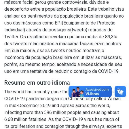
máscara facial gerou grande controvérsia, dúvidas e
desconforto entre a população brasileira. Este trabalho visa
analisar os sentimentos da populaçãoo brasileira quanto ao
uso das máscaras como EPI(Equipamento de Proteção
Individual) através de postagens(tweets) retiradas do
Twitter. Os resultados revelam que uma média de 89,3%
dos tweets relacionados a máscaras faciais eram neutros.
Em sua maioria, esses tweets neutros mostram o
incômodo da população brasileira em utilizar as máscaras,
porém, ao mesmo tempo, aceitando a necessidade de seu
uso em uma tentativa de reduzir o contágio da COVID-19.
Resumo em outro idioma
The world has recently gone through a global crisis. The
COVID-19 pandemic began in a Chinese city called Wuhan
in mid-December 2019 and spread across the world,
infecting more than 596 million people and causing about
6.68 million fatalities. As the COVID-19 virus has much of
its proliferation and contagion through the airways, experts