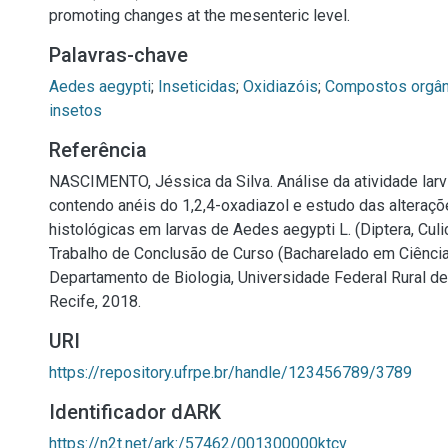
promoting changes at the mesenteric level.
Palavras-chave
Aedes aegypti
;
Inseticidas
;
Oxidiazóis
;
Compostos orgân
insetos
Referência
NASCIMENTO, Jéssica da Silva. Análise da atividade larv
contendo anéis do 1,2,4-oxadiazol e estudo das alteraç
histológicas em larvas de Aedes aegypti L. (Diptera, Culic
Trabalho de Conclusão de Curso (Bacharelado em Ciência
Departamento de Biologia, Universidade Federal Rural d
Recife, 2018.
URI
https://repository.ufrpe.br/handle/123456789/3789
Identificador dARK
https://n2t.net/ark:/57462/001300000ktcv