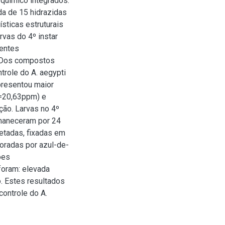
 químico integrados.
da de 15 hidrazidas
ísticas estruturais
rvas do 4º instar
entes
. Dos compostos
trole do A. aegypti
resentou maior
0=20,63ppm) e
ão. Larvas no 4º
maneceram por 24
letadas, fixadas em
coradas por azul-de-
ões
foram: elevada
. Estes resultados
ontrole do A.