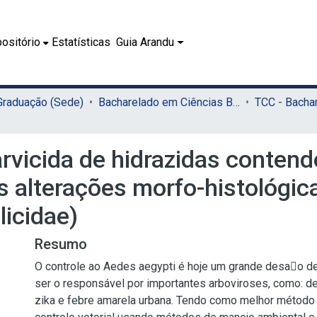
ositório
Estatísticas
Guia Arandu
 Graduação (Sede)
Bacharelado em Ciências Biológicas (Sede)
arvicida de hidrazidas contend
s alterações morfo-histológic
licidae)
Resumo
O controle ao Aedes aegypti é hoje um grande desao de
ser o responsável por importantes arboviroses, como: d
zika e febre amarela urbana. Tendo como melhor método