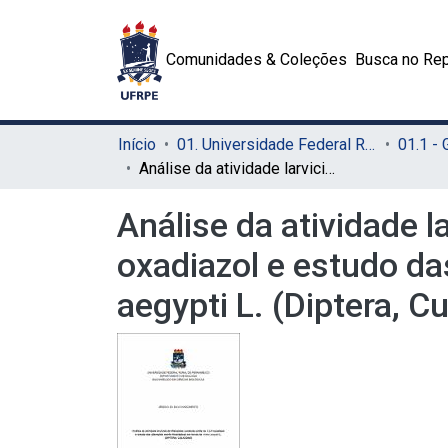
Comunidades & Coleções
Busca no Rep
Início
01. Universidade Federal Rural de Pernambuco - UFRPE (Sede)
01.1 -
Análise da atividade larvicida de hidrazidas contendo anéis do 1,2,4-oxadiazol e estudo das alterações morfo-histológicas em larvas de Aedes aegypti L. (Diptera, Culicidae)
Análise da atividade l
oxadiazol e estudo da
aegypti L. (Diptera, Cu