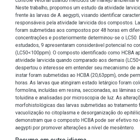
controle vetorial usando métodos de manejo ambiental e
Neste trabalho, propomos um estudo da atividade larvici
frente às larvas de A. aegypti, visando identificar caracter
responsáveis pela atividade larvicida dos compostos. La
foram submetidas aos compostos por 48 horas em difer
concentrações e posteriormente determinou-se o LC50
estudados, 9 apresentaram considerável potencial no con
(LC50<100ppm). O composto identificado como HCBA ap
atividade larvicida quando comparado aos demais (LC5
despertou o interesse em entender seu mecanismo de aç
instar foram submetidas ao HCBA (20,63ppm), onde per
horas. As larvas que atingiram estado letárgico foram co
formolina, incluídas em resina, seccionadas, as lâminas 
toluidina e analisadas por microscopia de luz. As alteraç
morfohistológicas das larvas submetidas ao tratamento 
vacuolização no citoplasma e desorganização do epitélio
demonstram que o composto HCBA pode ser efetivo no c
aegypti por promover alterações a nível de mesêntero.