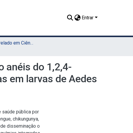
Entrar
TCC - Bacharelado em Ciências Biológicas (Sede)
o anéis do 1,2,4-
as em larvas de Aedes
 saúde pública por
engue, chikungunya,
 de disseminação o