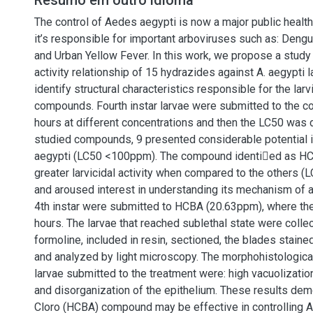
Resumo em outro idioma
The control of Aedes aegypti is now a major public healt
it’s responsible for important arboviruses such as: Dengu
and Urban Yellow Fever. In this work, we propose a study 
activity relationship of 15 hydrazides against A. aegypti l
identify structural characteristics responsible for the larvi
compounds. Fourth instar larvae were submitted to the 
hours at different concentrations and then the LC50 was 
studied compounds, 9 presented considerable potential in
aegypti (LC50 <100ppm). The compound identied as H
greater larvicidal activity when compared to the others 
and aroused interest in understanding its mechanism of ac
4th instar were submitted to HCBA (20.63ppm), where th
hours. The larvae that reached sublethal state were colle
formoline, included in resin, sectioned, the blades staine
and analyzed by light microscopy. The morphohistologica
larvae submitted to the treatment were: high vacuolizatio
and disorganization of the epithelium. These results dem
Cloro (HCBA) compound may be effective in controlling A.