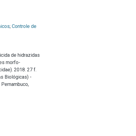
icos
;
Controle de
icida de hidrazidas
ões morfo-
idae). 2018. 27 f.
s Biológicas) -
e Pernambuco,