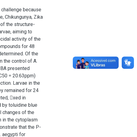
h challenge because
e, Chikungunya, Zika
of the structure-
arvae, aiming to
cidal activity of the
compounds for 48
determined. Of the
 the control of A.
CBA presented
(LC50 = 20.63ppm)
tion. Larvae in the
ey remained for 24
cted, xed in
d by toluidine blue
l changes of the
n in the cytoplasm
onstrate that the P-
 aegypti for