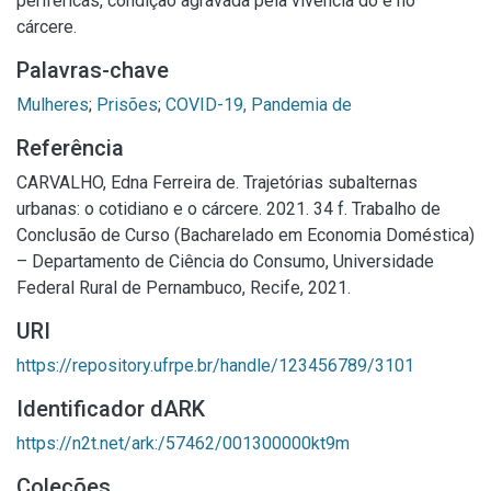
periféricas, condição agravada pela vivência do e no
cárcere.
Palavras-chave
Mulheres
;
Prisões
;
COVID-19, Pandemia de
Referência
CARVALHO, Edna Ferreira de. Trajetórias subalternas
urbanas: o cotidiano e o cárcere. 2021. 34 f. Trabalho de
Conclusão de Curso (Bacharelado em Economia Doméstica)
– Departamento de Ciência do Consumo, Universidade
Federal Rural de Pernambuco, Recife, 2021.
URI
https://repository.ufrpe.br/handle/123456789/3101
Identificador dARK
https://n2t.net/ark:/57462/001300000kt9m
Coleções