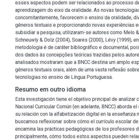
esses aspectos podem ser relacionados ao processo de
aprendizagem do eixo da oralidade. As novas tecnologia
concomitantemente, favorecem o ensino da oralidade, di
gêneros textuais e proporcionando novas experiências e
subsidiar a pesquisa, utilizaram-se autores como Melo &
Schneuwly & Dolz (2004), Soares (2000), Lévy (1999), ent
metodologia é de caráter bibliográfico e documental, poi
dos dados às concepções teóricas trazidas pelos autor
analisados mostraram que a BNCC destina um amplo esp
gêneros textuais orais, além de uma vasta reflexão sobr
tecnologias no ensino de Língua Portuguesa.
Resumo em outro idioma
Esta investigación tiene el objetivo principal de analizar
Nacional Curricular Común (en adelante, BNCC) aborda el e
su relación con la alfabetización digital en la enseñanza m
buscamos reflexionar sobre cómo el currículo escolar de
encamina las prácticas pedagógicas de los profesores de
principalmente, cómo todos estos aspectos pueden relac