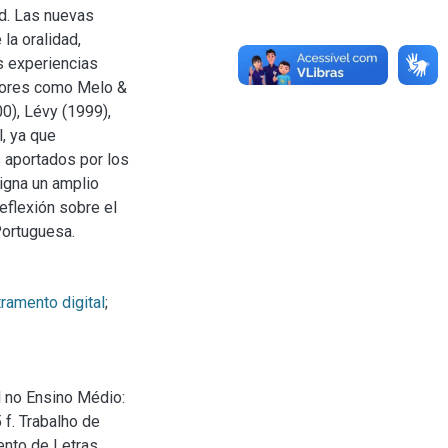
ad. Las nuevas
la oralidad,
s experiencias
autores como Melo &
0), Lévy (1999),
, ya que
 aportados por los
igna un amplio
eflexión sobre el
Portuguesa.
ramento digital
;
l no Ensino Médio:
 f. Trabalho de
nto de Letras,