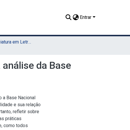
Entrar
TCC - Licenciatura em Letras (Sede)
a análise da Base
o a Base Nacional
lidade e sua relação
anto, refletir sobre
as práticas
e, como todos