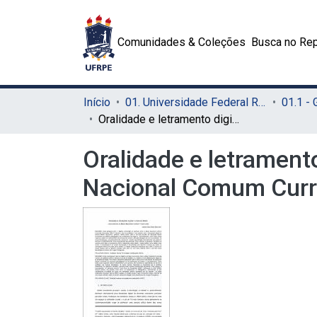
Comunidades & Coleções
Busca no Rep
Início
01. Universidade Federal Rural de Pernambuco - UFRPE (Sede)
01.1 -
Oralidade e letramento digital no Ensino Médio: uma análise da Base Nacional Comum Curricular
Oralidade e letrament
Nacional Comum Curr