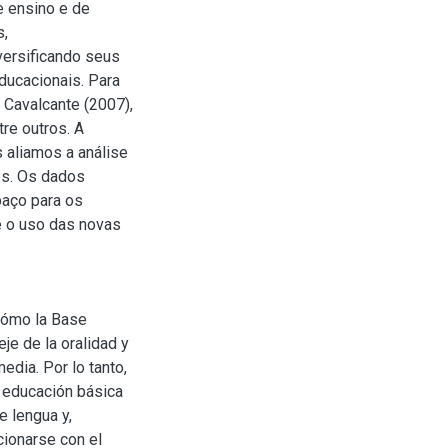
 ensino e de
s,
versificando seus
ducacionais. Para
 Cavalcante (2007),
re outros. A
s aliamos a análise
es. Os dados
aço para os
e o uso das novas
 cómo la Base
je de la oralidad y
edia. Por lo tanto,
 educación básica
 lengua y,
ionarse con el