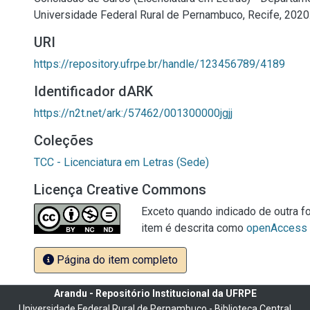
Universidade Federal Rural de Pernambuco, Recife, 2020
URI
https://repository.ufrpe.br/handle/123456789/4189
Identificador dARK
https://n2t.net/ark:/57462/001300000jgjj
Coleções
TCC - Licenciatura em Letras (Sede)
Licença Creative Commons
Exceto quando indicado de outra fo
item é descrita como
openAccess
Página do item completo
Arandu - Repositório Institucional da UFRPE
Universidade Federal Rural de Pernambuco - Biblioteca Central