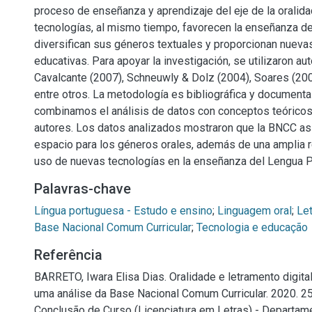
proceso de enseñanza y aprendizaje del eje de la oralid
tecnologías, al mismo tiempo, favorecen la enseñanza de 
diversifican sus géneros textuales y proporcionan nueva
educativas. Para apoyar la investigación, se utilizaron 
Cavalcante (2007), Schneuwly & Dolz (2004), Soares (200
entre otros. La metodología es bibliográfica y documental
combinamos el análisis de datos con conceptos teóricos
autores. Los datos analizados mostraron que la BNCC as
espacio para los géneros orales, además de una amplia r
uso de nuevas tecnologías en la enseñanza del Lengua 
Palavras-chave
Língua portuguesa - Estudo e ensino
;
Linguagem oral
;
Let
Base Nacional Comum Curricular
;
Tecnologia e educação
Referência
BARRETO, Iwara Elisa Dias. Oralidade e letramento digita
uma análise da Base Nacional Comum Curricular. 2020. 25
Conclusão de Curso (Licenciatura em Letras) - Departame