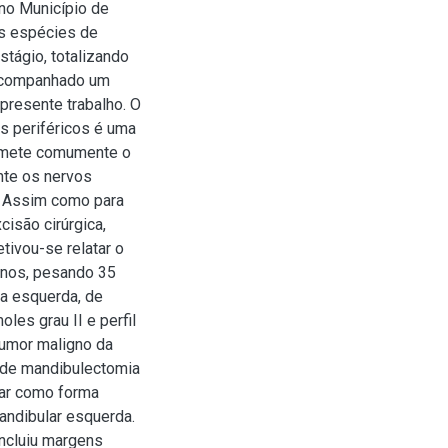
no Município de
as espécies de
stágio, totalizando
 acompanhado um
presente trabalho. O
s periféricos é uma
acomete comumente o
nte os nervos
a. Assim como para
cisão cirúrgica,
etivou-se relatar o
anos, pesando 35
a esquerda, de
les grau II e perfil
tumor maligno da
o de mandibulectomia
lar como forma
mandibular esquerda.
ncluiu margens