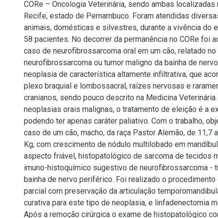
CORe – Oncologia Veterinária, sendo ambas localizadas 
Recife, estado de Pernambuco. Foram atendidas divers
animais, domésticas e silvestres, durante a vivência do e
58 pacientes. No decorrer da permanência no CORe foi
caso de neurofibrossarcoma oral em um cão, relatado no 
neurofibrossarcoma ou tumor maligno da bainha de nervo
neoplasia de característica altamente infiltrativa, que 
plexo braquial e lombossacral, raízes nervosas e rarame
cranianos, sendo pouco descrito na Medicina Veterinári
neoplasias orais malignas, o tratamento de eleição é a ex
podendo ter apenas caráter paliativo. Com o trabalho, obj
caso de um cão, macho, da raça Pastor Alemão, de 11,7 
Kg, com crescimento de nódulo multilobado em mandíbul
aspecto friável, histopatológico de sarcoma de tecidos mo
imuno-histoquímico sugestivo de neurofibrossarcoma - 
bainha de nervo periférico. Foi realizado o procediment
parcial com preservação da articulação temporomandibu
curativa para este tipo de neoplasia, e linfadenectomia 
Após a remoção cirúrgica o exame de histopatológico co