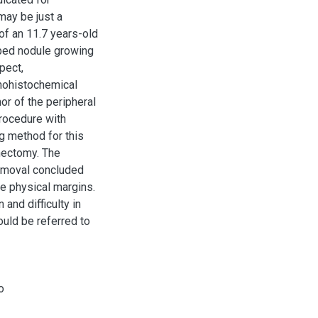
may be just a
 of an 11.7 years-old
obed nodule growing
pect,
unohistochemical
or of the peripheral
rocedure with
g method for this
nectomy. The
removal concluded
e physical margins.
 and difficulty in
hould be referred to
o