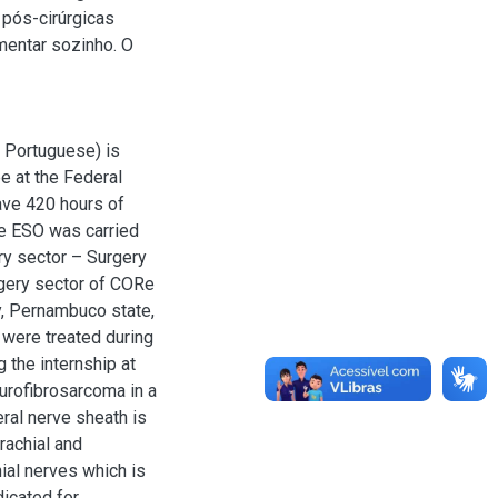
 pós-cirúrgicas
imentar sozinho. O
 Portuguese) is
e at the Federal
ave 420 hours of
The ESO was carried
ery sector – Surgery
rgery sector of CORe
y, Pernambuco state,
 were treated during
g the internship at
urofibrosarcoma in a
ral nerve sheath is
rachial and
ial nerves which is
dicated for