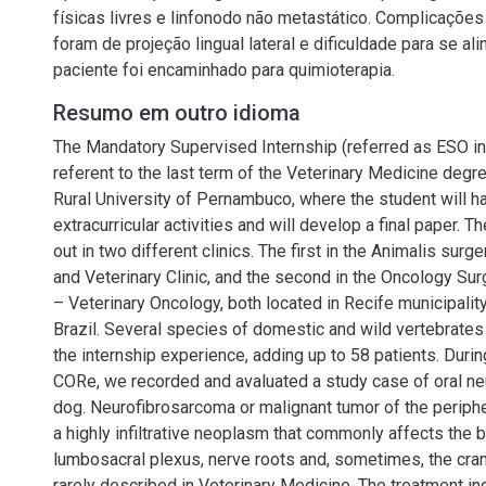
físicas livres e linfonodo não metastático. Complicações
foram de projeção lingual lateral e dificuldade para se al
paciente foi encaminhado para quimioterapia.
Resumo em outro idioma
The Mandatory Supervised Internship (referred as ESO in
referent to the last term of the Veterinary Medicine degre
Rural University of Pernambuco, where the student will h
extracurricular activities and will develop a final paper. 
out in two different clinics. The first in the Animalis surg
and Veterinary Clinic, and the second in the Oncology Su
– Veterinary Oncology, both located in Recife municipalit
Brazil. Several species of domestic and wild vertebrates
the internship experience, adding up to 58 patients. Durin
CORe, we recorded and avaluated a study case of oral ne
dog. Neurofibrosarcoma or malignant tumor of the periphe
a highly infiltrative neoplasm that commonly affects the b
lumbosacral plexus, nerve roots and, sometimes, the cran
rarely described in Veterinary Medicine. The treatment in