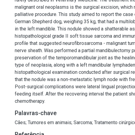
malignant oral neoplasms is the surgical excision, which 
palliative procedure. This study aimed to report the case
German Shepherd dog, weighing 35 kg, that had a multil
in the left mandible. This nodule showed a shatterable as
histopathological grade II soft tissue sarcoma and imm
profile that suggested neurofibrosarcoma - malignant tum
nerve sheath. Was performed a partial mandibulectomy p
preservation of the temporomandibular joint as the healin
type of neoplasia, along with a left mandibular lymphade
histopathological examination conducted after surgical 
that the nodule was a non-metastatic lymph node with fre
Post-surgical complications were lateral lingual projection
feeding itself. After the recovering interval the patient s
chemotherapy.
Palavras-chave
Cães
;
Tumores em animais
;
Sarcoma
;
Tratamento cirúrgic
Referência