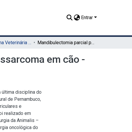
Entrar
TCC - Medicina Veterinária (Sede)
Mandibulectomia parcial para exérese de neurofibrossarcoma em cão - Relato de caso
rossarcoma em cão -
 última disciplina do
Rural de Pernambuco,
riculares e
oi realizado em
rurgia da Animalis –
rurgia oncológica do