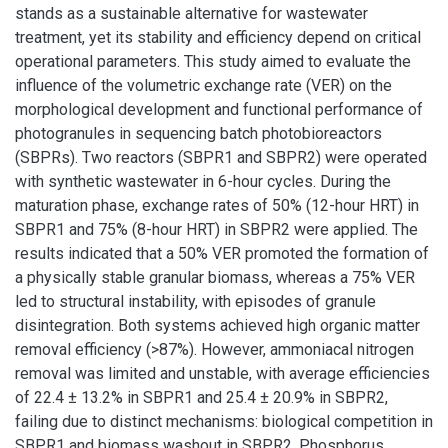
stands as a sustainable alternative for wastewater
treatment, yet its stability and efficiency depend on critical
operational parameters. This study aimed to evaluate the
influence of the volumetric exchange rate (VER) on the
morphological development and functional performance of
photogranules in sequencing batch photobioreactors
(SBPRs). Two reactors (SBPR1 and SBPR2) were operated
with synthetic wastewater in 6-hour cycles. During the
maturation phase, exchange rates of 50% (12-hour HRT) in
SBPR1 and 75% (8-hour HRT) in SBPR2 were applied. The
results indicated that a 50% VER promoted the formation of
a physically stable granular biomass, whereas a 75% VER
led to structural instability, with episodes of granule
disintegration. Both systems achieved high organic matter
removal efficiency (>87%). However, ammoniacal nitrogen
removal was limited and unstable, with average efficiencies
of 22.4 ± 13.2% in SBPR1 and 25.4 ± 20.9% in SBPR2,
failing due to distinct mechanisms: biological competition in
SBPR1 and biomass washout in SBPR2. Phosphorus