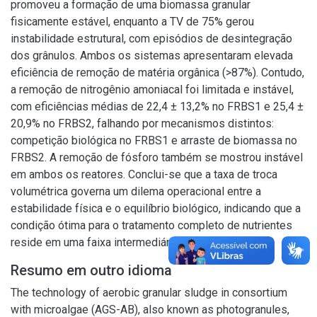
promoveu a formação de uma biomassa granular
fisicamente estável, enquanto a TV de 75% gerou
instabilidade estrutural, com episódios de desintegração
dos grânulos. Ambos os sistemas apresentaram elevada
eficiência de remoção de matéria orgânica (>87%). Contudo,
a remoção de nitrogênio amoniacal foi limitada e instável,
com eficiências médias de 22,4 ± 13,2% no FRBS1 e 25,4 ±
20,9% no FRBS2, falhando por mecanismos distintos:
competição biológica no FRBS1 e arraste de biomassa no
FRBS2. A remoção de fósforo também se mostrou instável
em ambos os reatores. Conclui-se que a taxa de troca
volumétrica governa um dilema operacional entre a
estabilidade física e o equilíbrio biológico, indicando que a
condição ótima para o tratamento completo de nutrientes
reside em uma faixa intermediária às testadas.
Resumo em outro idioma
The technology of aerobic granular sludge in consortium
with microalgae (AGS-AB), also known as photogranules,