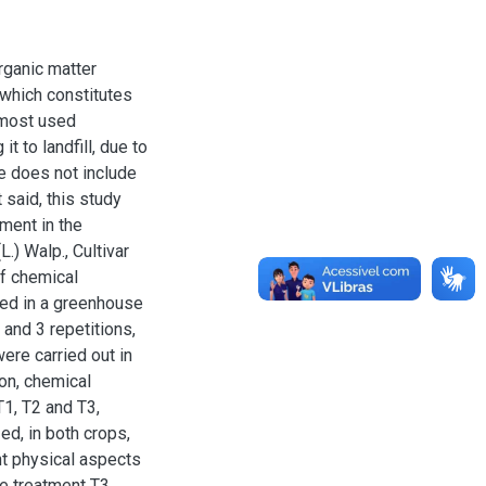
rganic matter
which constitutes
 most used
it to landfill, due to
e does not include
 said, this study
ment in the
.) Walp., Cultivar
f chemical
ted in a greenhouse
and 3 repetitions,
were carried out in
ion, chemical
T1, T2 and T3,
d, in both crops,
nt physical aspects
he treatment T3