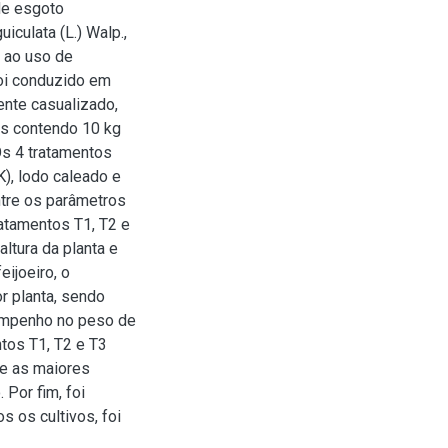
de esgoto
iculata (L.) Walp.,
o ao uso de
foi conduzido em
nte casualizado,
os contendo 10 kg
Os 4 tratamentos
), lodo caleado e
ntre os parâmetros
atamentos T1, T2 e
ltura da planta e
eijoeiro, o
r planta, sendo
empenho no peso de
ntos T1, T2 e T3
ve as maiores
Por fim, foi
 os cultivos, foi