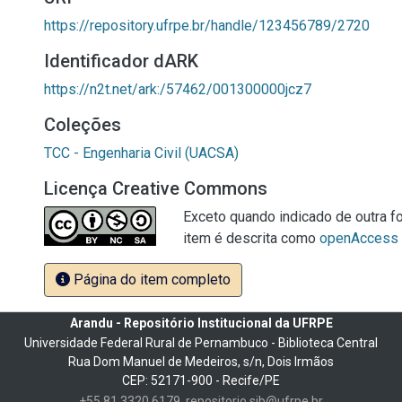
https://repository.ufrpe.br/handle/123456789/2720
Identificador dARK
https://n2t.net/ark:/57462/001300000jcz7
Coleções
TCC - Engenharia Civil (UACSA)
Licença Creative Commons
Exceto quando indicado de outra fo
item é descrita como
openAccess
Página do item completo
Arandu - Repositório Institucional da UFRPE
Universidade Federal Rural de Pernambuco - Biblioteca Central
Rua Dom Manuel de Medeiros, s/n, Dois Irmãos
CEP: 52171-900 - Recife/PE
+55 81 3320 6179
repositorio.sib@ufrpe.br