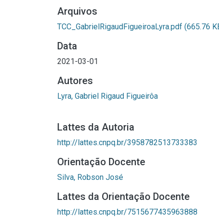
Arquivos
TCC_GabrielRigaudFigueiroaLyra.pdf
(665.76 K
Data
2021-03-01
Autores
Lyra, Gabriel Rigaud Figueirôa
Lattes da Autoria
http://lattes.cnpq.br/3958782513733383
Orientação Docente
Silva, Robson José
Lattes da Orientação Docente
http://lattes.cnpq.br/7515677435963888