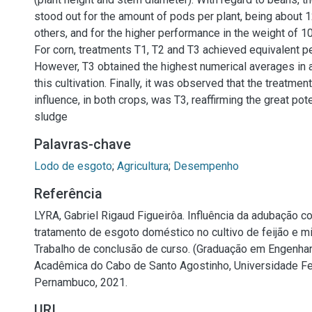
stood out for the amount of pods per plant, being about 
others, and for the higher performance in the weight of 1
For corn, treatments T1, T2 and T3 achieved equivalent p
However, T3 obtained the highest numerical averages in a
this cultivation. Finally, it was observed that the treatmen
influence, in both crops, was T3, reaffirming the great po
sludge
Palavras-chave
Lodo de esgoto
;
Agricultura
;
Desempenho
Referência
LYRA, Gabriel Rigaud Figueirôa. Influência da adubação c
tratamento de esgoto doméstico no cultivo de feijão e mil
Trabalho de conclusão de curso. (Graduação em Engenhari
Acadêmica do Cabo de Santo Agostinho, Universidade Fe
Pernambuco, 2021.
URI