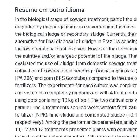
Resumo em outro idioma
In the biological stage of sewage treatment, part of the o
degraded by microorganisms is converted into biomass, 
the biological sludge or secondary sludge. Currently, the
alternative for final disposal of sludge in Brazil is sending 
the low operational cost involved. However, this techniqu
the nutritive and/or energetic potential of the sludge. That
evaluated the use of sludge from domestic sewage treat
cultivation of cowpea bean seedlings (Vigna unguiculata (L
IPA 206) and corn (BRS Gorotuba), compared to the use o
fertilizers. The experimente for each culture was conduc
and set up in a completely randomized, with 4 treatments 
using pots containing 10 kg of soil. The two cultivations 
parallel. The 4 treatments applied were: without fertilizat
fertilizer (NPK), lime sludge and composted sludge (T0, 
respectively). Among the performance parameters analyze
T1, T2 and T3 treatments presented plants with equivale
(plant height and stem diameter). With regard to beans, t