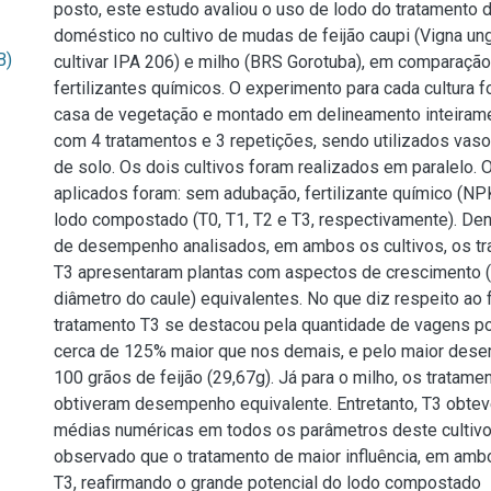
posto, este estudo avaliou o uso de lodo do tratamento 
doméstico no cultivo de mudas de feijão caupi (Vigna ungu
B)
cultivar IPA 206) e milho (BRS Gorotuba), em comparaçã
fertilizantes químicos. O experimento para cada cultura 
casa de vegetação e montado em delineamento inteirame
com 4 tratamentos e 3 repetições, sendo utilizados vas
de solo. Os dois cultivos foram realizados em paralelo. 
aplicados foram: sem adubação, fertilizante químico (NPK
lodo compostado (T0, T1, T2 e T3, respectivamente). De
de desempenho analisados, em ambos os cultivos, os tr
T3 apresentaram plantas com aspectos de crescimento (a
diâmetro do caule) equivalentes. No que diz respeito ao f
tratamento T3 se destacou pela quantidade de vagens po
cerca de 125% maior que nos demais, e pelo maior des
100 grãos de feijão (29,67g). Já para o milho, os tratame
obtiveram desempenho equivalente. Entretanto, T3 obte
médias numéricas em todos os parâmetros deste cultivo. 
observado que o tratamento de maior influência, em ambos
T3, reafirmando o grande potencial do lodo compostado