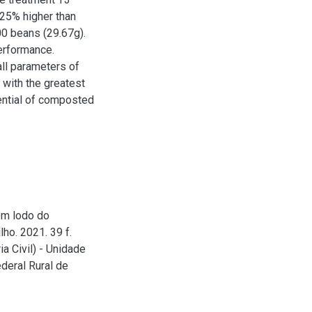
125% higher than
00 beans (29.67g).
erformance.
ll parameters of
t with the greatest
tential of composted
om lodo do
ho. 2021. 39 f.
a Civil) - Unidade
deral Rural de