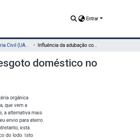
Entrar
TCC - Engenharia Civil (UACSA)
Influência da adubação com lodo do tratamento de esgoto doméstico no cultivo de feijão e milho
 esgoto doméstico no
éria orgânica
a, que vem a
, a alternativa mais
eu envio para aterro
tretanto, esta
co do lodo. Isto