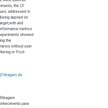
riments, the CF
ques, addressed in
 being applied on
arget,with and
erformance metrics
e experiments showed
ing the
narios without user
ltering or Post-
Filtragem de
filtragem
conhecimento para