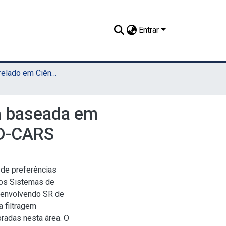
Entrar
TCC - Bacharelado em Ciência da Computação (Sede)
va baseada em
CD-CARS
 de preferências
 os Sistemas de
 envolvendo SR de
 filtragem
radas nesta área. O