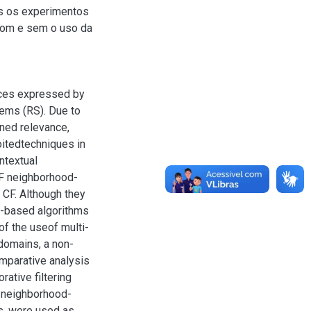
os os experimentos
com e sem o uso da
nces expressed by
ems (RS). Due to
ned relevance,
oitedtechniques in
ntextual
CF neighborhood-
 CF. Although they
-based algorithms
of the useof multi-
domains, a non-
omparative analysis
ative filtering
 neighborhood-
ms, were used as