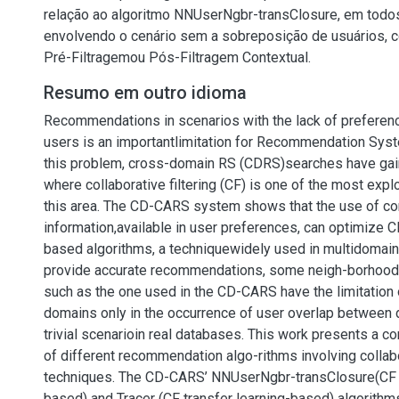
relação ao algoritmo NNUserNgbr-transClosure, em tod
envolvendo o cenário sem a sobreposição de usuários, 
Pré-Filtragemou Pós-Filtragem Contextual.
Resumo em outro idioma
Recommendations in scenarios with the lack of prefere
users is an importantlimitation for Recommendation Syst
this problem, cross-domain RS (CDRS)searches have gai
where collaborative filtering (CF) is one of the most expl
this area. The CD-CARS system shows that the use of co
information,available in user preferences, can optimize 
based algorithms, a techniquewidely used in multidomain
provide accurate recommendations, some neigh-borhood
such as the one used in the CD-CARS have the limitation 
domains only in the occurrence of user overlap between 
trivial scenarioin real databases. This work presents a c
of different recommendation algo-rithms involving collabor
techniques. The CD-CARS’ NNUserNgbr-transClosure(CF
based) and Tracer (CF transfer learning-based) algorith