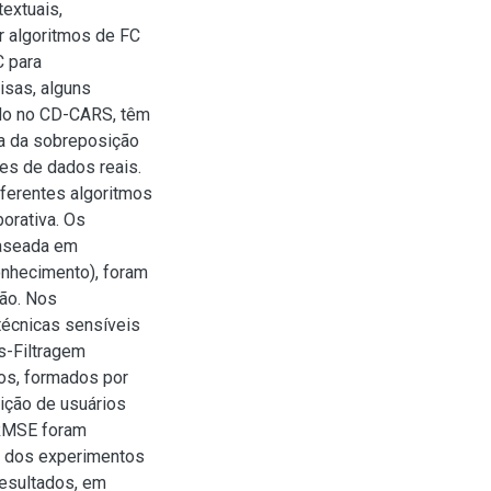
extuais,
r algoritmos de FC
C para
sas, alguns
ado no CD-CARS, têm
ia da sobreposição
ses de dados reais.
iferentes algoritmos
orativa. Os
aseada em
onhecimento), foram
ão. Nos
técnicas sensíveis
s-Filtragem
os, formados por
ição de usuários
 RMSE foram
os dos experimentos
resultados, em