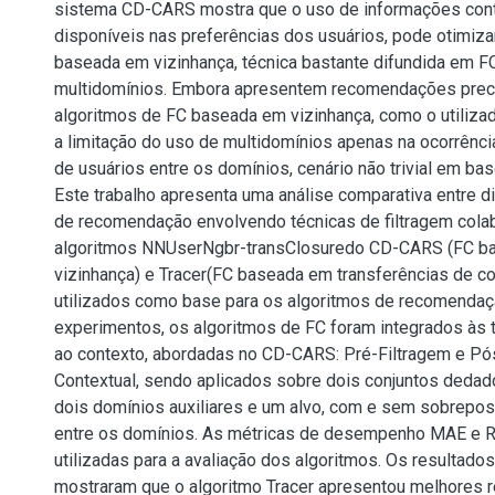
sistema CD-CARS mostra que o uso de informações cont
disponíveis nas preferências dos usuários, pode otimiza
baseada em vizinhança, técnica bastante difundida em F
multidomínios. Embora apresentem recomendações preci
algoritmos de FC baseada em vizinhança, como o utiliz
a limitação do uso de multidomínios apenas na ocorrênc
de usuários entre os domínios, cenário não trivial em ba
Este trabalho apresenta uma análise comparativa entre d
de recomendação envolvendo técnicas de filtragem colab
algoritmos NNUserNgbr-transClosuredo CD-CARS (FC b
vizinhança) e Tracer(FC baseada em transferências de c
utilizados como base para os algoritmos de recomendaç
experimentos, os algoritmos de FC foram integrados às 
ao contexto, abordadas no CD-CARS: Pré-Filtragem e Pó
Contextual, sendo aplicados sobre dois conjuntos dedad
dois domínios auxiliares e um alvo, com e sem sobrepos
entre os domínios. As métricas de desempenho MAE e
utilizadas para a avaliação dos algoritmos. Os resultad
mostraram que o algoritmo Tracer apresentou melhores 