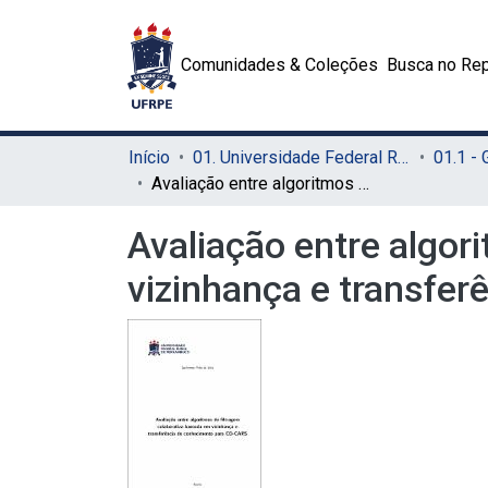
Comunidades & Coleções
Busca no Rep
Início
01. Universidade Federal Rural de Pernambuco - UFRPE (Sede)
01.1 -
Avaliação entre algoritmos de filtragem colaborativa baseada em vizinhança e transferência de conhecimento para CD-CARS
Avaliação entre algor
vizinhança e transfe