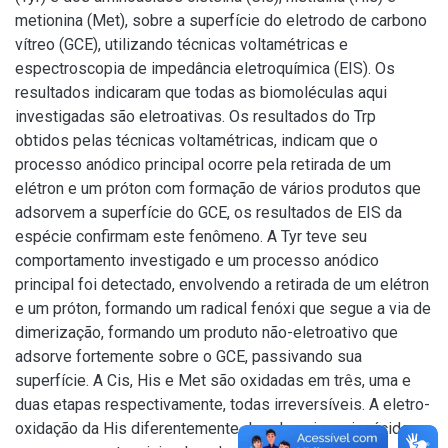
metionina (Met), sobre a superfície do eletrodo de carbono
vítreo (GCE), utilizando técnicas voltamétricas e
espectroscopia de impedância eletroquímica (EIS). Os
resultados indicaram que todas as biomoléculas aqui
investigadas são eletroativas. Os resultados do Trp
obtidos pelas técnicas voltamétricas, indicam que o
processo anódico principal ocorre pela retirada de um
elétron e um próton com formação de vários produtos que
adsorvem a superfície do GCE, os resultados de EIS da
espécie confirmam este fenômeno. A Tyr teve seu
comportamento investigado e um processo anódico
principal foi detectado, envolvendo a retirada de um elétron
e um próton, formando um radical fenóxi que segue a via de
dimerização, formando um produto não-eletroativo que
adsorve fortemente sobre o GCE, passivando sua
superfície. A Cis, His e Met são oxidadas em três, uma e
duas etapas respectivamente, todas irreversíveis. A eletro-
oxidação da His diferentemente dos demais aminoácidos