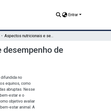
Entrar
Aspectos nutricionais e seus efeitos no bem-estar e desempenho de equinos de vaquejada
r e desempenho de
 difundida no
 aos equinos, como
adas abruptas. Nesse
o bem-estar e o
omo objetivo avaliar
 bem-estar animal. A