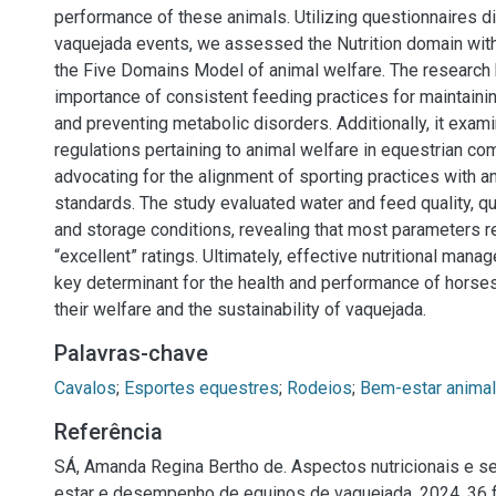
performance of these animals. Utilizing questionnaires di
vaquejada events, we assessed the Nutrition domain wit
the Five Domains Model of animal welfare. The research 
importance of consistent feeding practices for maintainin
and preventing metabolic disorders. Additionally, it exam
regulations pertaining to animal welfare in equestrian co
advocating for the alignment of sporting practices with a
standards. The study evaluated water and feed quality, qua
and storage conditions, revealing that most parameters r
“excellent” ratings. Ultimately, effective nutritional ma
key determinant for the health and performance of horses
their welfare and the sustainability of vaquejada.
Palavras-chave
Cavalos
;
Esportes equestres
;
Rodeios
;
Bem-estar animal
Referência
SÁ, Amanda Regina Bertho de. Aspectos nutricionais e s
estar e desempenho de equinos de vaquejada. 2024. 36 f