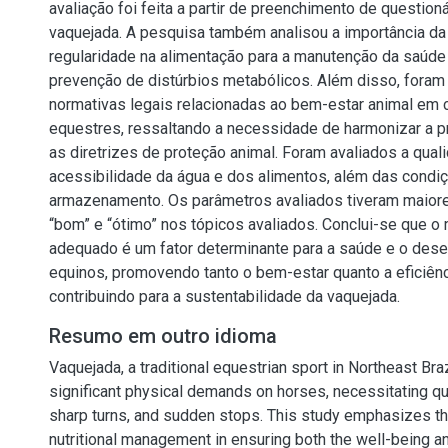
avaliação foi feita a partir de preenchimento de questio
vaquejada. A pesquisa também analisou a importância da
regularidade na alimentação para a manutenção da saúde
prevenção de distúrbios metabólicos. Além disso, foram
normativas legais relacionadas ao bem-estar animal em
equestres, ressaltando a necessidade de harmonizar a p
as diretrizes de proteção animal. Foram avaliados a qual
acessibilidade da água e dos alimentos, além das condi
armazenamento. Os parâmetros avaliados tiveram maiore
“bom” e “ótimo” nos tópicos avaliados. Conclui-se que o 
adequado é um fator determinante para a saúde e o de
equinos, promovendo tanto o bem-estar quanto a eficiênc
contribuindo para a sustentabilidade da vaquejada.
Resumo em outro idioma
Vaquejada, a traditional equestrian sport in Northeast Bra
significant physical demands on horses, necessitating qu
sharp turns, and sudden stops. This study emphasizes the 
nutritional management in ensuring both the well-being an