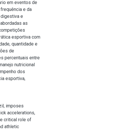
nário em eventos de
 frequência e da
 digestiva e
 abordadas as
 competições
rática esportiva com
idade, quantidade e
ções de
s percentuais entre
manejo nutricional
sempenho dos
ia esportiva,
zil, imposes
ick accelerations,
critical role of
d athletic