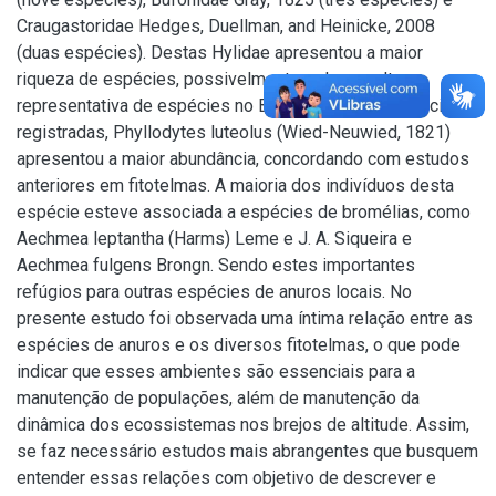
Craugastoridae Hedges, Duellman, and Heinicke, 2008
(duas espécies). Destas Hylidae apresentou a maior
riqueza de espécies, possivelmente pela sua alta
representativa de espécies no Brasil. Dentre as espécies
registradas, Phyllodytes luteolus (Wied-Neuwied, 1821)
apresentou a maior abundância, concordando com estudos
anteriores em fitotelmas. A maioria dos indivíduos desta
espécie esteve associada a espécies de bromélias, como
Aechmea leptantha (Harms) Leme e J. A. Siqueira e
Aechmea fulgens Brongn. Sendo estes importantes
refúgios para outras espécies de anuros locais. No
presente estudo foi observada uma íntima relação entre as
espécies de anuros e os diversos fitotelmas, o que pode
indicar que esses ambientes são essenciais para a
manutenção de populações, além de manutenção da
dinâmica dos ecossistemas nos brejos de altitude. Assim,
se faz necessário estudos mais abrangentes que busquem
entender essas relações com objetivo de descrever e