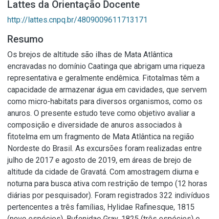
Lattes da Orientação Docente
http://lattes.cnpq.br/4809009611713171
Resumo
Os brejos de altitude são ilhas de Mata Atlântica
encravadas no domínio Caatinga que abrigam uma riqueza
representativa e geralmente endêmica. Fitotalmas têm a
capacidade de armazenar água em cavidades, que servem
como micro-habitats para diversos organismos, como os
anuros. O presente estudo teve como objetivo avaliar a
composição e diversidade de anuros associados à
fitotelma em um fragmento de Mata Atlântica na região
Nordeste do Brasil. As excursões foram realizadas entre
julho de 2017 e agosto de 2019, em áreas de brejo de
altitude da cidade de Gravatá. Com amostragem diurna e
noturna para busca ativa com restrição de tempo (12 horas
diárias por pesquisador). Foram registrados 322 indivíduos
pertencentes a três famílias, Hylidae Rafinesque, 1815
(nove espécies), Bufonidae Gray, 1825 (três espécies) e