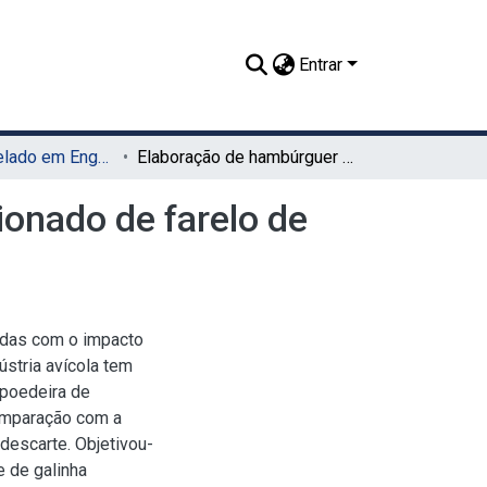
Entrar
TCC - Bacharelado em Engenharia de Alimentos (UAG)
Elaboração de hambúrguer de galinha poedeira adicionado de farelo de aveia como substituto de gordura
ionado de farelo de
das com o impacto
stria avícola tem
 poedeira de
comparação com a
descarte. Objetivou-
e de galinha