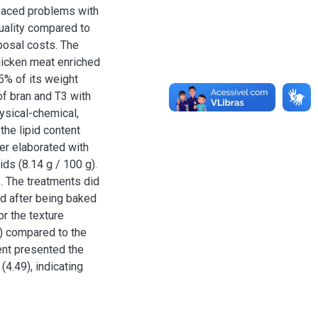
 faced problems with
quality compared to
posal costs. The
hicken meat enriched
5% of its weight
of bran and T3 with
ysical-chemical,
the lipid content
er elaborated with
ds (8.14 g / 100 g).
s. The treatments did
and after being baked
r the texture
%) compared to the
ent presented the
(4.49), indicating