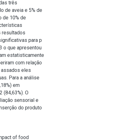
das três
lo de aveia e 5% de
ão de 10% de
terísticas
s resultados
ignificativas para p
3 o que apresentou
oram estatisticamente
feriram com relação
m assados eles
as. Para a análise
1,18%) em
2 (84,63%). O
iação sensorial e
inserção do produto
mpact of food