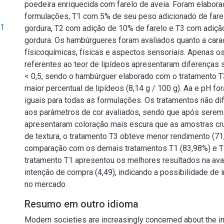
poedeira enriquecida com farelo de aveia. Foram elabora
formulações, T1 com 5% de seu peso adicionado de fare
01
gordura, T2 com adição de 10% de farelo e T3 com adiç
gordura. Os hambúrgueres foram avaliados quanto a carac
físicoquímicas, físicas e aspectos sensoriais. Apenas o
referentes ao teor de lipídeos apresentaram diferenças s
< 0,5, sendo o hambúrguer elaborado com o tratamento T
maior percentual de lipídeos (8,14 g / 100 g). Aa e pH f
iguais para todas as formulações. Os tratamentos não di
aos parâmetros de cor avaliados, sendo que após sere
apresentaram coloração mais escura que as amostras cru
de textura, o tratamento T3 obteve menor rendimento (7
comparação com os demais tratamentos T1 (83,98%) e T
tratamento T1 apresentou os melhores resultados na aval
intenção de compra (4,49), indicando a possibilidade de 
no mercado.
Resumo em outro idioma
Modern societies are increasingly concerned about the i