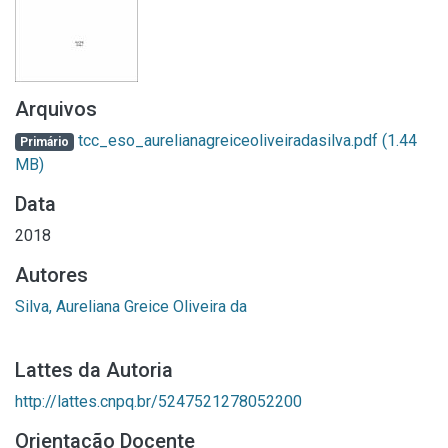
Arquivos
tcc_eso_aurelianagreiceoliveiradasilva.pdf
(1.44
Primário
MB)
Data
2018
Autores
Silva, Aureliana Greice Oliveira da
Lattes da Autoria
http://lattes.cnpq.br/5247521278052200
Orientação Docente