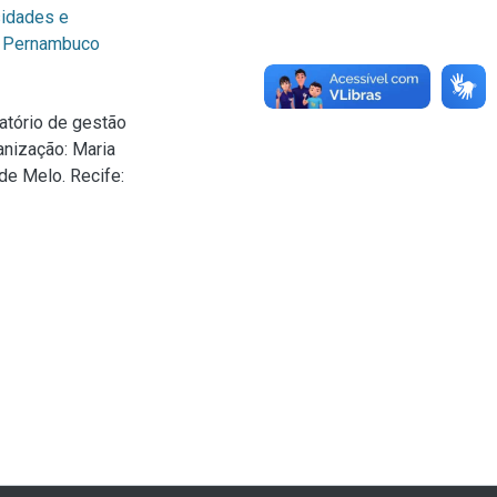
sidades e
e Pernambuco
ório de gestão
anização: Maria
de Melo. Recife: