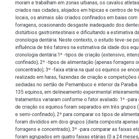
moram e trabalham em zonas urbanas, os cavalos atleta
criados nas cidades, alojados em hípicas e centros de t
locais, os animais são criados confinados em baias com o
forragens, ocasionando desgaste inadequado dos dente
distúrbios gastrointestinais e dificultando a estimativa d
cronologia dentária. Neste contexto, o estudo teve-se por
influência de três fatores na estimativa da idade dos equ
cronologia dentária:1º -tipos de criação (extensivo, inte
confinado); 2º -tipos de alimentação (apenas forragens o
concentrado); 3º -faixa etária na qual os equinos se enco
realizado em haras, fazendas de criação e competições
sediadas no sertão de Pernambuco e interior da Paraíba.
135 equinos, em delineamento experimental inteiramente
tratamentos variaram conforme o fator avaliado: 1º -para
de criação os equinos foram separados em três grupos (
e semi-confinado); 2º para comparar os tipos de aliment
foram divididos em dois grupos (dieta composta apenas 
forragens e concentrado); 3º -para comparar as faixas et
foram agrupados em quatro faixas etárias (0 a 24 mese