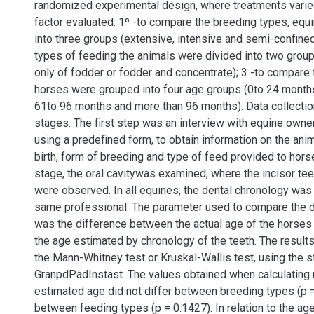
randomized experimental design, where treatments varie
factor evaluated: 1º -to compare the breeding types, eq
into three groups (extensive, intensive and semi-confined
types of feeding the animals were divided into two gro
only of fodder or fodder and concentrate); 3 -to compare
horses were grouped into four age groups (0to 24 months
61to 96 months and more than 96 months). Data collectio
stages. The first step was an interview with equine owne
using a predefined form, to obtain information on the ani
birth, form of breeding and type of feed provided to hors
stage, the oral cavitywas examined, where the incisor tee
were observed. In all equines, the dental chronology was
same professional. The parameter used to compare the d
was the difference between the actual age of the horses (
the age estimated by chronology of the teeth. The result
the Mann-Whitney test or Kruskal-Wallis test, using the s
GranpdPadInstast. The values obtained when calculating 
estimated age did not differ between breeding types (p 
between feeding types (p = 0.1427). In relation to the ag