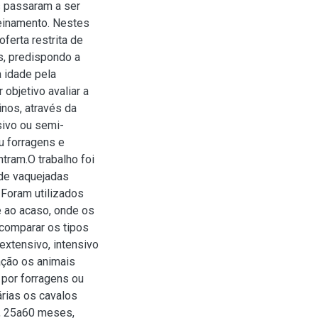
s passaram a ser
reinamento. Nestes
ferta restrita de
s, predispondo a
a idade pela
 objetivo avaliar a
inos, através da
nsivo ou semi-
u forragens e
ntram.O trabalho foi
 de vaquejadas
 Foram utilizados
 ao acaso, onde os
 comparar os tipos
extensivo, intensivo
ação os animais
por forragens ou
árias os cavalos
s, 25a60 meses,