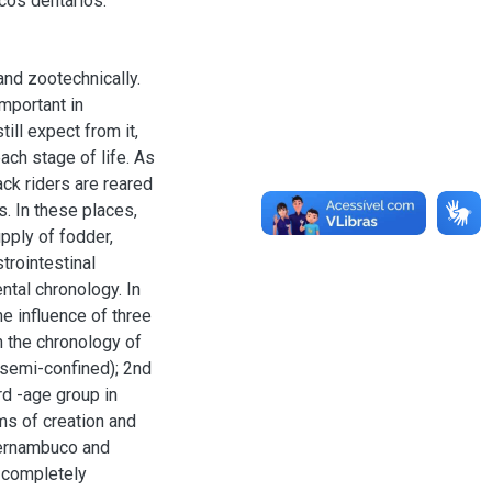
cos dentários.
and zootechnically.
important in
ll expect from it,
ach stage of life. As
ck riders are reared
s. In these places,
upply of fodder,
trointestinal
ntal chronology. In
he influence of three
h the chronology of
r semi-confined); 2nd
rd -age group in
ms of creation and
Pernambuco and
a completely