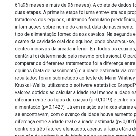
61a96 meses e mais de 96 meses). A coleta de dados foi
duas etapas. A primeira etapa foi uma entrevista aos prop
tratadores dos equinos, utilizando formulário predefinido
informações sobre nome do animal, data de nascimento, 
tipo de alimentação fornecida aos cavalos. Na segunda et
exame da cavidade oral dos equinos, onde observou-se, 
dentes incisivos da arcada inferior. Em todos os equinos,
dentária foi determinada pelo mesmo profissional. O parâ
comparar os diferentes tratamentos foi a diferença entre
equinos (data de nascimento) e a idade estimada via cron
resultados foram submetidos ao teste de Mann-Whitney 
Kruskal-Wallis, utilizando o software estatístico Granpd
valores obtidos ao calcular a idade real menos a idade 
diferiram entre os tipos de criação (p=0,1019) e entre os
alimentação (p=0,1427). Já em relação às faixas etárias
se encontravam, com o avanço da idade houve aumento 
diferença entre a idade real e a idade estimada (p<0,001
dentre os três fatores elencados, apenas a faixa etária d