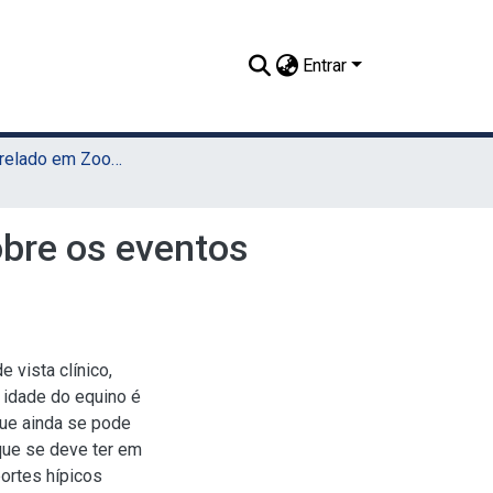
Entrar
TCC - Bacharelado em Zootecnia (UAST)
sobre os eventos
 vista clínico,
 idade do equino é
que ainda se pode
que se deve ter em
ortes hípicos