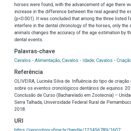
horses were found, with the advancement of age there w
increase in the difference between the real ageand the 
(p<0.001). It was concluded that among the three listed f
interfere in the dental chronology of the horses, only the
animals changes the accuracy of the age estimation by th
dental events.
Palavras-chave
Cavalos - Alimentação
;
Cavalos - Idade
;
Cavalos - Criaçã
Referência
OLIVEIRA, Lucinéa Silva de. Influência do tipo de criação 
sobre os eventos cronológicos dentários de equinos. 201
Conclusão de Curso (Bacharelado em Zootecnia) – Unid
Serra Talhada, Universidade Federal Rural de Pernambuco
2018.
URI
https://repository.ufrpe.br/handle/123456789/1607