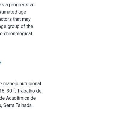
as a progressive
estimated age
actors that may
 age group of the
e chronological
o
e manejo nutricional
8. 30 f. Trabalho de
ade Acadêmica de
, Serra Talhada,