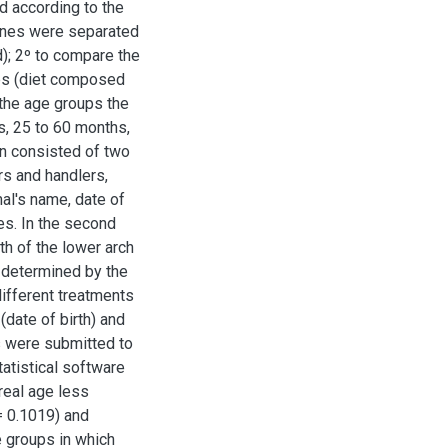
d according to the
uines were separated
); 2º to compare the
ups (diet composed
 the age groups the
, 25 to 60 months,
n consisted of two
rs and handlers,
mal's name, date of
es. In the second
th of the lower arch
 determined by the
ifferent treatments
date of birth) and
s were submitted to
tatistical software
real age less
= 0.1019) and
e groups in which