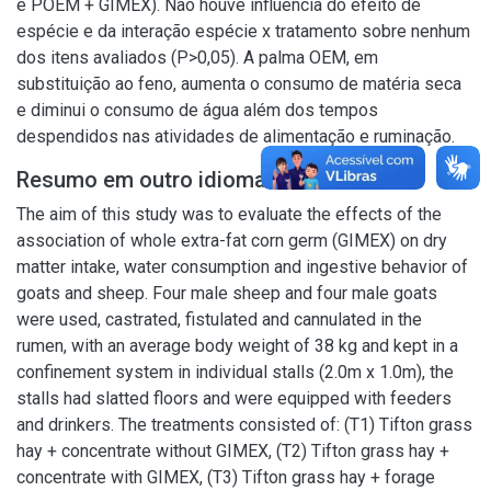
e POEM + GIMEX). Não houve influência do efeito de
espécie e da interação espécie x tratamento sobre nenhum
dos itens avaliados (P>0,05). A palma OEM, em
substituição ao feno, aumenta o consumo de matéria seca
e diminui o consumo de água além dos tempos
despendidos nas atividades de alimentação e ruminação.
Resumo em outro idioma
The aim of this study was to evaluate the effects of the
association of whole extra-fat corn germ (GIMEX) on dry
matter intake, water consumption and ingestive behavior of
goats and sheep. Four male sheep and four male goats
were used, castrated, fistulated and cannulated in the
rumen, with an average body weight of 38 kg and kept in a
confinement system in individual stalls (2.0m x 1.0m), the
stalls had slatted floors and were equipped with feeders
and drinkers. The treatments consisted of: (T1) Tifton grass
hay + concentrate without GIMEX, (T2) Tifton grass hay +
concentrate with GIMEX, (T3) Tifton grass hay + forage