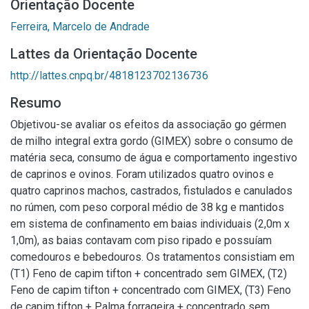
Orientação Docente
Ferreira, Marcelo de Andrade
Lattes da Orientação Docente
http://lattes.cnpq.br/4818123702136736
Resumo
Objetivou-se avaliar os efeitos da associação go gérmen
de milho integral extra gordo (GIMEX) sobre o consumo de
matéria seca, consumo de água e comportamento ingestivo
de caprinos e ovinos. Foram utilizados quatro ovinos e
quatro caprinos machos, castrados, fistulados e canulados
no rúmen, com peso corporal médio de 38 kg e mantidos
em sistema de confinamento em baias individuais (2,0m x
1,0m), as baias contavam com piso ripado e possuíam
comedouros e bebedouros. Os tratamentos consistiam em
(T1) Feno de capim tifton + concentrado sem GIMEX, (T2)
Feno de capim tifton + concentrado com GIMEX, (T3) Feno
de capim tifton + Palma forrageira + concentrado sem