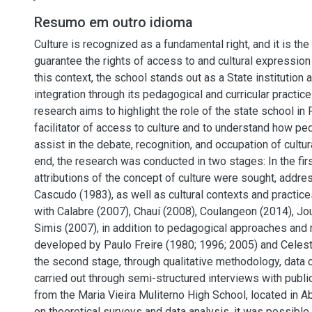
Resumo em outro idioma
Culture is recognized as a fundamental right, and it is the
guarantee the rights of access to and cultural expression f
this context, the school stands out as a State institution a
integration through its pedagogical and curricular practic
research aims to highlight the role of the state school i
facilitator of access to culture and to understand how pe
assist in the debate, recognition, and occupation of cultur
end, the research was conducted in two stages: In the firs
attributions of the concept of culture were sought, addr
Cascudo (1983), as well as cultural contexts and practices 
with Calabre (2007), Chauí (2008), Coulangeon (2014), Jo
Simis (2007), in addition to pedagogical approaches an
developed by Paulo Freire (1980; 1996; 2005) and Celesti
the second stage, through qualitative methodology, data 
carried out through semi-structured interviews with publ
from the Maria Vieira Muliterno High School, located in 
on theoretical surveys and data analysis, it was possible