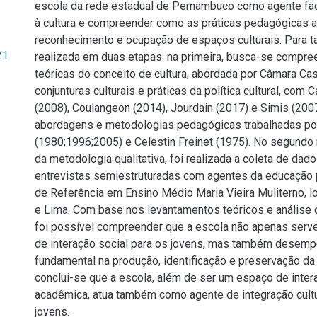
escola da rede estadual de Pernambuco como agente fac
à cultura e compreender como as práticas pedagógicas a
reconhecimento e ocupação de espaços culturais. Para tal
21
realizada em duas etapas: na primeira, busca-se compre
teóricas do conceito de cultura, abordada por Câmara Ca
conjunturas culturais e práticas da política cultural, com 
(2008), Coulangeon (2014), Jourdain (2017) e Simis (200
abordagens e metodologias pedagógicas trabalhadas por
(1980;1996;2005) e Celestin Freinet (1975). No segundo
da metodologia qualitativa, foi realizada a coleta de dad
entrevistas semiestruturadas com agentes da educação 
de Referência em Ensino Médio Maria Vieira Muliterno, 
e Lima. Com base nos levantamentos teóricos e análise 
foi possível compreender que a escola não apenas ser
de interação social para os jovens, mas também desem
fundamental na produção, identificação e preservação da c
conclui-se que a escola, além de ser um espaço de inte
acadêmica, atua também como agente de integração cultu
jovens.