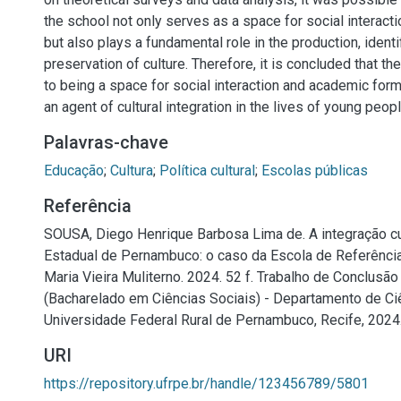
the school not only serves as a space for social interact
but also plays a fundamental role in the production, identi
preservation of culture. Therefore, it is concluded that the
to being a space for social interaction and academic form
an agent of cultural integration in the lives of young peopl
Palavras-chave
Educação
;
Cultura
;
Política cultural
;
Escolas públicas
Referência
SOUSA, Diego Henrique Barbosa Lima de. A integração cu
Estadual de Pernambuco: o caso da Escola de Referênc
Maria Vieira Muliterno. 2024. 52 f. Trabalho de Conclusã
(Bacharelado em Ciências Sociais) - Departamento de Ciê
Universidade Federal Rural de Pernambuco, Recife, 2024
URI
https://repository.ufrpe.br/handle/123456789/5801