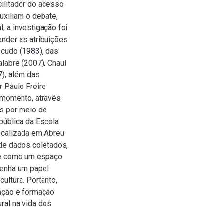
ilitador do acesso
uxiliam o debate,
, a investigação foi
ender as atribuições
scudo (1983), das
Calabre (2007), Chauí
7), além das
 Paulo Freire
 momento, através
os por meio de
pública da Escola
localizada em Abreu
de dados coletados,
ve como um espaço
penha um papel
ultura. Portanto,
ração e formação
ral na vida dos