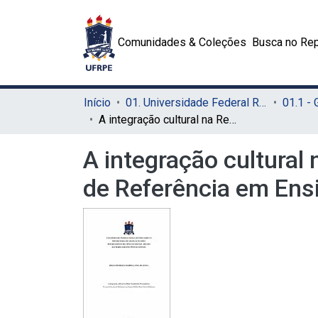
Comunidades & Coleções
Busca no Rep
Início
01. Universidade Federal Rural de Pernambuco - UFRPE (Sede)
01.1 -
A integração cultural na Rede Estadual de Pernambuco: o caso da Escola de Referência em Ensino Médio Maria Vieira Muliterno
A integração cultural
de Referência em Ensi