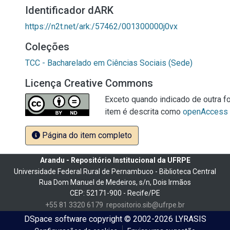
Identificador dARK
https://n2t.net/ark:/57462/001300000j0vx
Coleções
TCC - Bacharelado em Ciências Sociais (Sede)
Licença Creative Commons
Exceto quando indicado de outra fo
item é descrita como
openAccess
Página do item completo
Arandu - Repositório Institucional da UFRPE
Universidade Federal Rural de Pernambuco - Biblioteca Central
Rua Dom Manuel de Medeiros, s/n, Dois Irmãos
CEP: 52171-900 - Recife/PE
+55 81 3320 6179
repositorio.sib@ufrpe.br
DSpace software
copyright © 2002-2026
LYRASIS