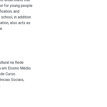
ion for young people
fication, and
 school, in addition
ation, also acts as
e.
ltural na Rede
ia em Ensino Médio
o de Curso
ncias Sociais,
.