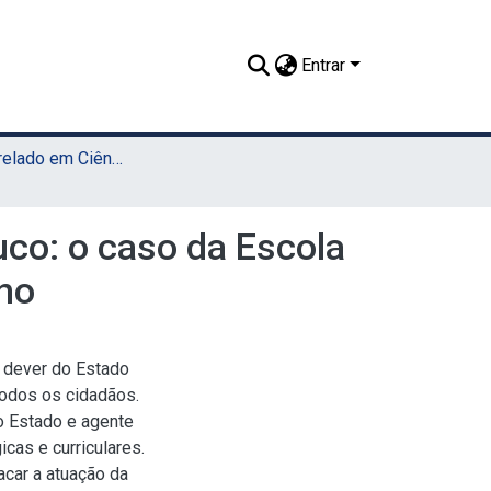
Entrar
TCC - Bacharelado em Ciências Sociais (Sede)
uco: o caso da Escola
rno
é dever do Estado
 todos os cidadãos.
o Estado e agente
cas e curriculares.
car a atuação da