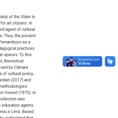
 duty of the State to
or all citizens. In
nd agent of cultural
es. Thus, the present
n Pernambuco as a
dagogical practices
al spaces. To this
t, theoretical
essed by Câmara
of cultural policy,
urdain (2017) and
d methodologies
n Freinet (1975). In
collection was
ic education agents
Abreu e Lima. Based
 to understand that