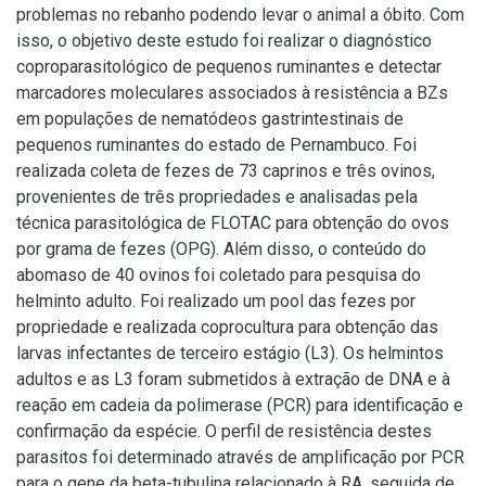
problemas no rebanho podendo levar o animal a óbito. Com
isso, o objetivo deste estudo foi realizar o diagnóstico
coproparasitológico de pequenos ruminantes e detectar
marcadores moleculares associados à resistência a BZs
em populações de nematódeos gastrintestinais de
pequenos ruminantes do estado de Pernambuco. Foi
realizada coleta de fezes de 73 caprinos e três ovinos,
provenientes de três propriedades e analisadas pela
técnica parasitológica de FLOTAC para obtenção do ovos
por grama de fezes (OPG). Além disso, o conteúdo do
abomaso de 40 ovinos foi coletado para pesquisa do
helminto adulto. Foi realizado um pool das fezes por
propriedade e realizada coprocultura para obtenção das
larvas infectantes de terceiro estágio (L3). Os helmintos
adultos e as L3 foram submetidos à extração de DNA e à
reação em cadeia da polimerase (PCR) para identificação e
confirmação da espécie. O perfil de resistência destes
parasitos foi determinado através de amplificação por PCR
para o gene da beta-tubulina relacionado à RA, seguida de