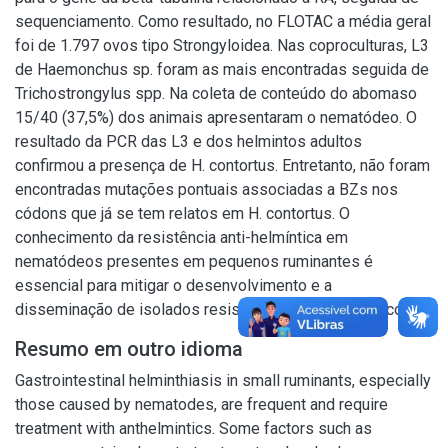
sequenciamento. Como resultado, no FLOTAC a média geral
foi de 1.797 ovos tipo Strongyloidea. Nas coproculturas, L3
de Haemonchus sp. foram as mais encontradas seguida de
Trichostrongylus spp. Na coleta de conteúdo do abomaso
15/40 (37,5%) dos animais apresentaram o nematódeo. O
resultado da PCR das L3 e dos helmintos adultos
confirmou a presença de H. contortus. Entretanto, não foram
encontradas mutações pontuais associadas a BZs nos
códons que já se tem relatos em H. contortus. O
conhecimento da resistência anti-helmíntica em
nematódeos presentes em pequenos ruminantes é
essencial para mitigar o desenvolvimento e a
disseminação de isolados resistentes em Pernambuco.
Resumo em outro idioma
Gastrointestinal helminthiasis in small ruminants, especially
those caused by nematodes, are frequent and require
treatment with anthelmintics. Some factors such as