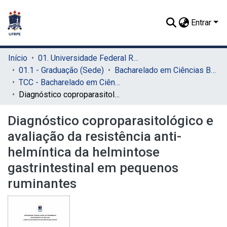
Entrar
Início
01. Universidade Federal Rural de Pernambuco - UFRPE (Sede)
01.1 - Graduação (Sede)
Bacharelado em Ciências Biológicas (Sede)
TCC - Bacharelado em Ciências Biológicas (Sede)
Diagnóstico coproparasitológico e avaliação da resistência anti-helmíntica da helmintose gastrintestinal em pequenos ruminantes
Diagnóstico coproparasitológico e
avaliação da resistência anti-
helmíntica da helmintose
gastrintestinal em pequenos
ruminantes