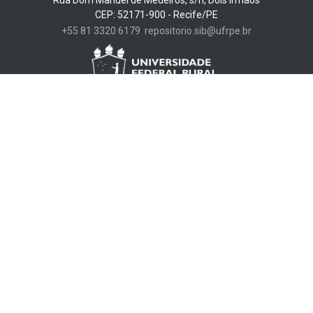
Arandu - Repositório Institucional da UFRPE
Universidade Federal Rural de Pernambuco - Biblioteca Central
Rua Dom Manuel de Medeiros, s/n, Dois Irmãos
CEP: 52171-900 - Recife/PE
+55 81 3320 6179
repositorio.sib@ufrpe.br
DSpace software
copyright © 2002-2026
LYRASIS
Configurações de cookies
Enviar uma sugestão