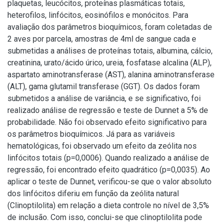
plaquetas, leucócitos, proteínas plasmáticas totais,
heterofilos, linfócitos, eosinófilos e monócitos. Para
avaliação dos parâmetros bioquímicos, foram coletadas de
2 aves por parcela, amostras de 4ml de sangue cada e
submetidas a análises de proteínas totais, albumina, cálcio,
creatinina, urato/ácido úrico, ureia, fosfatase alcalina (ALP),
aspartato aminotransferase (AST), alanina aminotransferase
(ALT), gama glutamil transferase (GGT). Os dados foram
submetidos a análise de variância, e se significativo, foi
realizado análise de regressão e teste de Dunnet a 5% de
probabilidade. Não foi observado efeito significativo para
os parâmetros bioquímicos. Já para as variáveis
hematológicas, foi observado um efeito da zeólita nos
linfócitos totais (p=0,0006). Quando realizado a análise de
regressão, foi encontrado efeito quadrático (p=0,0035). Ao
aplicar o teste de Dunnet, verificou-se que o valor absoluto
dos linfócitos diferiu em função da zeólita natural
(Clinoptilolita) em relação a dieta controle no nível de 3,5%
de inclusão. Com isso, conclui-se que clinoptilolita pode