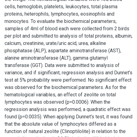
cells, hemoglobin, platelets, leukocytes, total plasma
proteins, heterophils, lymphocytes, eosinophils and
monocytes. To evaluate the biochemical parameters,
samples of 4ml of blood each were collected from 2 birds
per plot and submitted to analysis of total proteins, albumin,
calcium, creatinine, urate/uric acid, urea, alkaline
phosphatase (ALP), aspartate aminotransferase (AST),
alanine aminotransferase (ALT), gamma glutamyl
transferase (GGT). Data were submitted to analysis of
variance, and if significant, regression analysis and Dunnet's
test at 5% probability were performed. No significant effect
was observed for the biochemical parameters. As for the
hematological variables, an effect of zeolite on total
lymphocytes was observed (p=0.0006). When the
regression analysis was performed, a quadratic effect was
found (p=0.0035). When applying Dunnet's test, it was found
that the absolute value of lymphocytes differed as a
function of natural zeolite (Clinoptilolite) in relation to the