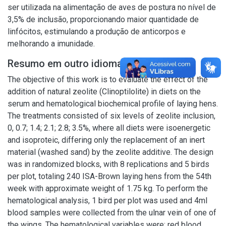
ser utilizada na alimentação de aves de postura no nível de
3,5% de inclusão, proporcionando maior quantidade de
linfócitos, estimulando a produção de anticorpos e
melhorando a imunidade.
Resumo em outro idioma
The objective of this work is to evaluate the effect of the
addition of natural zeolite (Clinoptilolite) in diets on the
serum and hematological biochemical profile of laying hens.
The treatments consisted of six levels of zeolite inclusion,
0, 0.7; 1.4; 2.1; 2.8; 3.5%, where all diets were isoenergetic
and isoproteic, differing only the replacement of an inert
material (washed sand) by the zeolite additive. The design
was in randomized blocks, with 8 replications and 5 birds
per plot, totaling 240 ISA-Brown laying hens from the 54th
week with approximate weight of 1.75 kg. To perform the
hematological analysis, 1 bird per plot was used and 4ml
blood samples were collected from the ulnar vein of one of
the wings. The hematological variables were: red blood