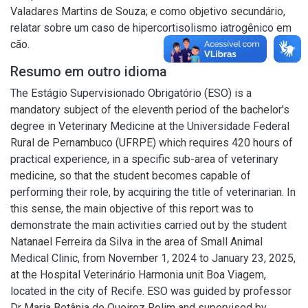
Valadares Martins de Souza; e como objetivo secundário,
relatar sobre um caso de hipercortisolismo iatrogênico em
cão.
Resumo em outro idioma
The Estágio Supervisionado Obrigatório (ESO) is a
mandatory subject of the eleventh period of the bachelor's
degree in Veterinary Medicine at the Universidade Federal
Rural de Pernambuco (UFRPE) which requires 420 hours of
practical experience, in a specific sub-area of veterinary
medicine, so that the student becomes capable of
performing their role, by acquiring the title of veterinarian. In
this sense, the main objective of this report was to
demonstrate the main activities carried out by the student
Natanael Ferreira da Silva in the area of Small Animal
Medical Clinic, from November 1, 2024 to January 23, 2025,
at the Hospital Veterinário Harmonia unit Boa Viagem,
located in the city of Recife. ESO was guided by professor
Dr Maria Betânia de Queiroz Rolim and supervised by