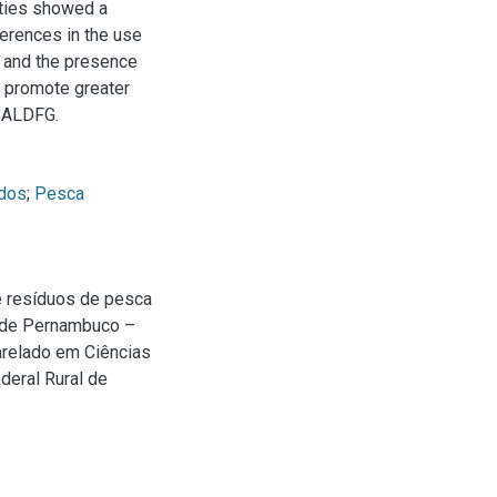
ities showed a
ferences in the use
 and the presence
 promote greater
w ALDFG.
idos
;
Pesca
e resíduos de pesca
e de Pernambuco –
harelado em Ciências
deral Rural de