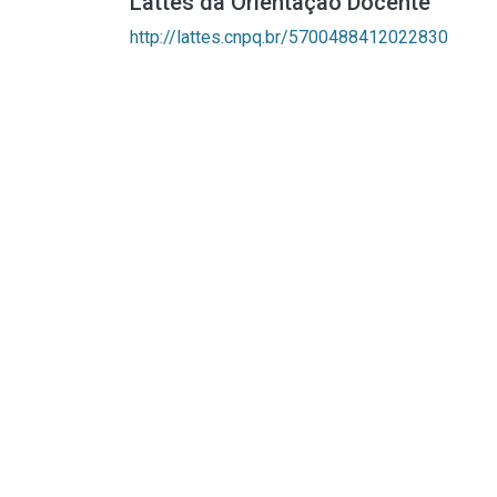
Lattes da Orientação Docente
http://lattes.cnpq.br/5700488412022830