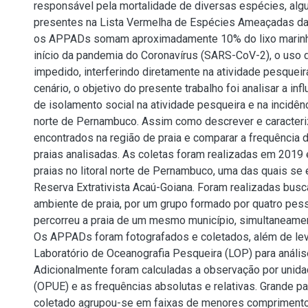
responsável pela mortalidade de diversas espécies, al
presentes na Lista Vermelha de Espécies Ameaçadas da
os APPADs somam aproximadamente 10% do lixo marinh
início da pandemia do Coronavírus (SARS-CoV-2), o uso d
impedido, interferindo diretamente na atividade pesqueir
cenário, o objetivo do presente trabalho foi analisar a inf
de isolamento social na atividade pesqueira e na incid
norte de Pernambuco. Assim como descrever e caracter
encontrados na região de praia e comparar a frequência 
praias analisadas. As coletas foram realizadas em 2019 
praias no litoral norte de Pernambuco, uma das quais se 
Reserva Extrativista Acaú-Goiana. Foram realizadas busc
ambiente de praia, por um grupo formado por quatro pes
percorreu a praia de um mesmo município, simultaneamen
Os APPADs foram fotografados e coletados, além de le
Laboratório de Oceanografia Pesqueira (LOP) para análise 
Adicionalmente foram calculadas a observação por unid
(OPUE) e as frequências absolutas e relativas. Grande pa
coletado agrupou-se em faixas de menores comprimento