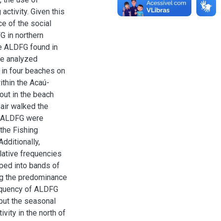
activity. Given this
ce of the social
FG in northern
he ALDFG found in
he analyzed
 in four beaches on
ithin the Acaú-
out in the beach
air walked the
he ALDFG were
 the Fishing
dditionally,
lative frequencies
ped into bands of
ing the predominance
requency of ALDFG
 but the seasonal
ivity in the north of