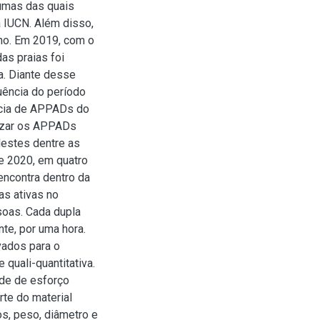
gumas das quais
 IUCN. Além disso,
o. Em 2019, com o
as praias foi
a. Diante desse
luência do período
ência de APPADs do
izar os APPADs
destes dentre as
e 2020, em quatro
encontra dentro da
as ativas no
soas. Cada dupla
te, por uma hora.
vados para o
quali-quantitativa.
ade de esforço
rte do material
s, peso, diâmetro e