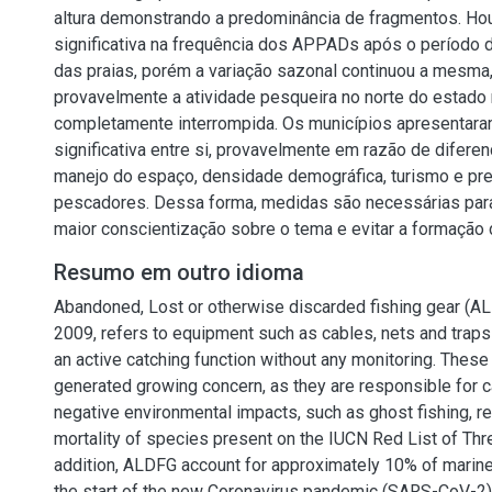
altura demonstrando a predominância de fragmentos. Ho
significativa na frequência dos APPADs após o período 
das praias, porém a variação sazonal continuou a mesma
provavelmente a atividade pesqueira no norte do estado 
completamente interrompida. Os municípios apresentara
significativa entre si, provavelmente em razão de difere
manejo do espaço, densidade demográfica, turismo e pr
pescadores. Dessa forma, medidas são necessárias pa
maior conscientização sobre o tema e evitar a formaçã
Resumo em outro idioma
Abandoned, Lost or otherwise discarded fishing gear (AL
2009, refers to equipment such as cables, nets and traps 
an active catching function without any monitoring. Thes
generated growing concern, as they are responsible for 
negative environmental impacts, such as ghost fishing, r
mortality of species present on the IUCN Red List of Thr
addition, ALDFG account for approximately 10% of marine l
the start of the new Coronavirus pandemic (SARS-CoV-2),