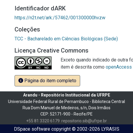
Identificador dARK
https://n2t.net/ark:/57462/001300000hvzw
Coleções
TCC - Bacharelado em Ciências Biológicas (Sede)
Licença Creative Commons
Exceto quando indicado de outra fo
item é descrita como
openAccess
Página do item completo
Arandu - Repositório Institucional da UFRPE
Universidade Federal Rural de Pernambuco - Biblioteca Central
Rua Dom Manuel de Medeiros, s/n, Dois Irmãos
CEP: 52171-900 - Recife/PE
+55 81 3320 6179
repositorio.sib@ufrpe.br
DSpace software
copyright © 2002-2026
LYRASIS