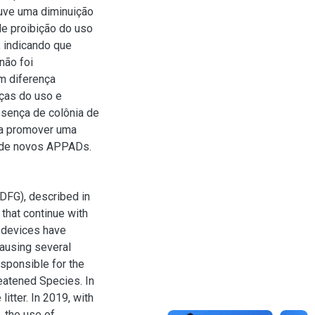
uve uma diminuição
de proibição do uso
, indicando que
não foi
m diferença
nças do uso e
esença de colônia de
ra promover uma
o de novos APPADs.
DFG), described in
that continue with
e devices have
causing several
esponsible for the
eatened Species. In
itter. In 2019, with
 the use of