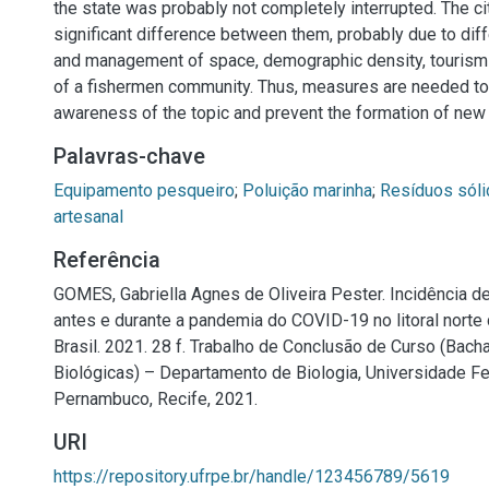
the state was probably not completely interrupted. The c
significant difference between them, probably due to dif
and management of space, demographic density, tourism
of a fishermen community. Thus, measures are needed to
awareness of the topic and prevent the formation of ne
Palavras-chave
Equipamento pesqueiro
;
Poluição marinha
;
Resíduos sól
artesanal
Referência
GOMES, Gabriella Agnes de Oliveira Pester. Incidência d
antes e durante a pandemia do COVID-19 no litoral nort
Brasil. 2021. 28 f. Trabalho de Conclusão de Curso (Bac
Biológicas) – Departamento de Biologia, Universidade Fe
Pernambuco, Recife, 2021.
URI
https://repository.ufrpe.br/handle/123456789/5619