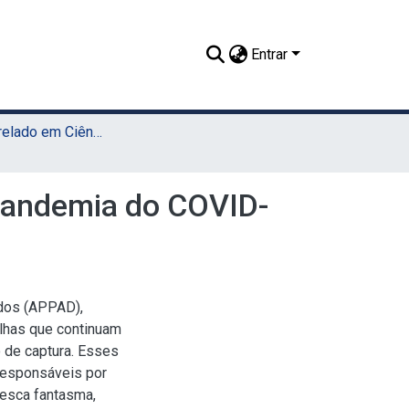
Entrar
TCC - Bacharelado em Ciências Biológicas (Sede)
 pandemia do COVID-
dos (APPAD),
lhas que continuam
 de captura. Esses
responsáveis por
pesca fantasma,