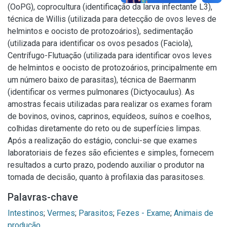
(OoPG), coprocultura (identificação da larva infectante L3),
técnica de Willis (utilizada para detecção de ovos leves de
helmintos e oocisto de protozoários), sedimentação
(utilizada para identificar os ovos pesados (Faciola),
Centrífugo-Flutuação (utilizada para identificar ovos leves
de helmintos e oocisto de protozoários, principalmente em
um número baixo de parasitas), técnica de Baermanm
(identificar os vermes pulmonares (Dictyocaulus). As
amostras fecais utilizadas para realizar os exames foram
de bovinos, ovinos, caprinos, equídeos, suínos e coelhos,
colhidas diretamente do reto ou de superfícies limpas.
Após a realização do estágio, conclui-se que exames
laboratoriais de fezes são eficientes e simples, fornecem
resultados a curto prazo, podendo auxiliar o produtor na
tomada de decisão, quanto à profilaxia das parasitoses.
Palavras-chave
Intestinos
;
Vermes
;
Parasitos
;
Fezes - Exame
;
Animais de
produção