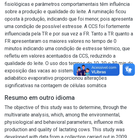
fisiológicas e parâmetros comportamentais têm influência
sobre a produção e qualidade do leite. A ruminação ficou
oposta à produção, indicando que foi menor, pois apresenta
uma condição de possível estresse. A CCS foi fortemente
influenciada pela TR e por sua vez a FR. Tanto a TR quanto a
FR apresentaram os maiores valores no tempo de 0
minutos indicando uma condição de estresse térmico, que
refletiu em valores acentuados da CCS, reduzindo a
qualidade do leite. O uso dos tempos de 10, 20 e 30 min de
exposição das vacas ao sistema de resfriamento
adiabático evaporativo proporcionou alterações
significativas na contagem de células somática
Resumo em outro idioma
The objective of this study was to determine, through the
multivariate analysis, which, among the environmental,
physiological and behavioral parameters, influence milk
production and quality of lactating cows. This study was
developed with data from a collection carried out in 2009.