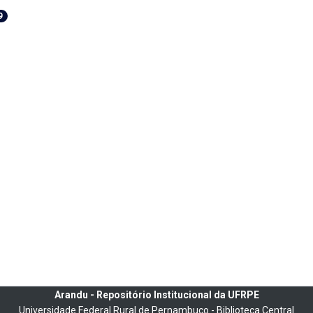
9
Arandu - Repositório Institucional da UFRPE
Universidade Federal Rural de Pernambuco - Biblioteca Central