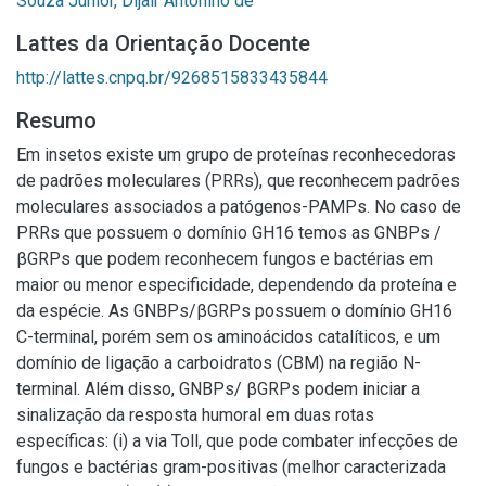
Souza Junior, Dijair Antonino de
Lattes da Orientação Docente
http://lattes.cnpq.br/9268515833435844
Resumo
Em insetos existe um grupo de proteínas reconhecedoras
de padrões moleculares (PRRs), que reconhecem padrões
moleculares associados a patógenos-PAMPs. No caso de
PRRs que possuem o domínio GH16 temos as GNBPs /
βGRPs que podem reconhecem fungos e bactérias em
maior ou menor especificidade, dependendo da proteína e
da espécie. As GNBPs/βGRPs possuem o domínio GH16
C-terminal, porém sem os aminoácidos catalíticos, e um
domínio de ligação a carboidratos (CBM) na região N-
terminal. Além disso, GNBPs/ βGRPs podem iniciar a
sinalização da resposta humoral em duas rotas
específicas: (i) a via Toll, que pode combater infecções de
fungos e bactérias gram-positivas (melhor caracterizada