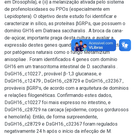
em Drosophila), e (ii) a melanização ativada pelo sistema
de profenoloxidases ou PPOs (especialmente em
Lepidoptera). O objetivo deste estudo foi identificar e
caracterizar in sílico, as proteínas βGRPs, que possuem o
domínio GH16 em Diatraea saccharalis . A broca da cana-
de-açúcar, importante praga desta cultura, e avaliar a
expressão destes genes quando lagartas foram infectadas
por patógenos naturais como o fungo Metarhizium
anisopliae . Foram identificados 4 genes com domínio
GH16 em um transcritoma intestinal de D. saccharalis .
DsGH16_c10227 , provável β-1,3 glucanase, e
DsGH16_c12479 , DsGH16_c28729 e DsGH16_c32367 ,
prováveis βGRPs, de acordo com a arquitetura de domínios
e relações filogenéticas. Confirmando estes dados,
DsGH16_c10227 foi mais expresso no intestino, e
DsGH16_c28729 na carcaça (epiderme, corpos gordurosos
e hemolinfa). Então, de forma surpreendente,
DsGH16_c28729 e DsGH16_c32367 foram regulados
negativamente 24 h após o início da infecção de M.