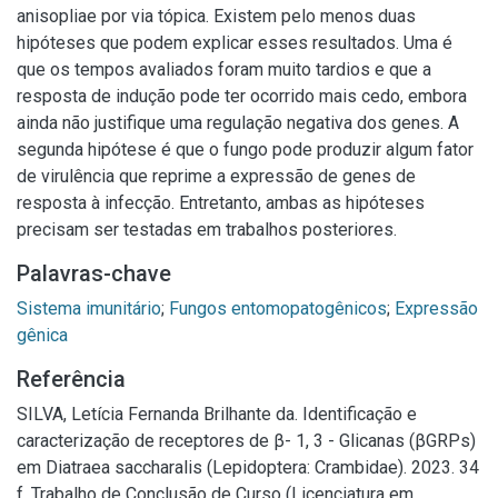
anisopliae por via tópica. Existem pelo menos duas
hipóteses que podem explicar esses resultados. Uma é
que os tempos avaliados foram muito tardios e que a
resposta de indução pode ter ocorrido mais cedo, embora
ainda não justifique uma regulação negativa dos genes. A
segunda hipótese é que o fungo pode produzir algum fator
de virulência que reprime a expressão de genes de
resposta à infecção. Entretanto, ambas as hipóteses
precisam ser testadas em trabalhos posteriores.
Palavras-chave
Sistema imunitário
;
Fungos entomopatogênicos
;
Expressão
gênica
Referência
SILVA, Letícia Fernanda Brilhante da. Identificação e
caracterização de receptores de β- 1, 3 - Glicanas (βGRPs)
em Diatraea saccharalis (Lepidoptera: Crambidae). 2023. 34
f. Trabalho de Conclusão de Curso (Licenciatura em