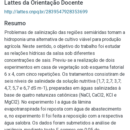
Lattes da Orientação Docente
http://lattes.cnpq.br/2839547928353699
Resumo
Problemas de salinização das regiões semiáridas tornam a
hidroponia uma alternativa de cultivo viável para produção
agrícola. Neste sentido, o objetivo do trabalho foi estudar
as relações hídricas da salsa sob diferentes
concentrações de sais. Previu-se a realização de dois
experimentos em casa de vegetação sob esquema fatorial
6 x 4, com cinco repetições. Os tratamentos consistiram de
seis níveis de salinidade da solução nutritiva (1,7; 2,7; 3,7;
4,7; 5,7 e 6,7 dS m-1), preparadas em águas salinizadas à
base de quatro naturezas catiônicas (NaCl, CaCl2, KCl e
MgCl2). No experimento I a água da lâmina
evapotranspirada foi reposta com água de abastecimento
e, no experimento II foi feita a reposição com a respectiva
água salobra. Os dados foram submetidos a análise de
variância, mediante teste F, sempre em 0,05 de