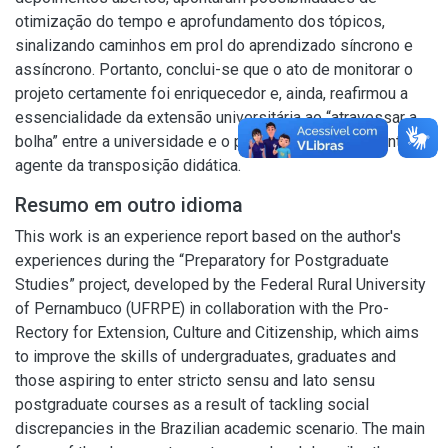
otimização do tempo e aprofundamento dos tópicos,
sinalizando caminhos em prol do aprendizado síncrono e
assíncrono. Portanto, conclui-se que o ato de monitorar o
projeto certamente foi enriquecedor e, ainda, reafirmou a
essencialidade da extensão universitária ao “atravessar a
bolha” entre a universidade e o público externo enquanto
agente da transposição didática.
Resumo em outro idioma
This work is an experience report based on the author's
experiences during the “Preparatory for Postgraduate
Studies” project, developed by the Federal Rural University
of Pernambuco (UFRPE) in collaboration with the Pro-
Rectory for Extension, Culture and Citizenship, which aims
to improve the skills of undergraduates, graduates and
those aspiring to enter stricto sensu and lato sensu
postgraduate courses as a result of tackling social
discrepancies in the Brazilian academic scenario. The main