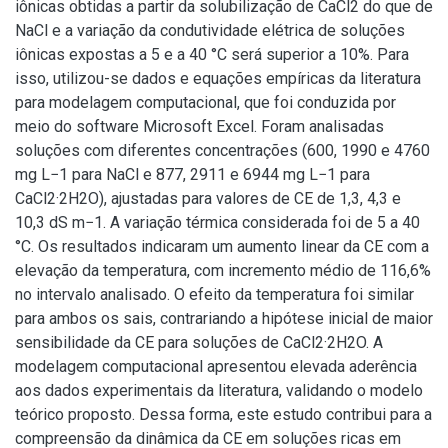
iônicas obtidas a partir da solubilização de CaCl2 do que de
NaCl e a variação da condutividade elétrica de soluções
iônicas expostas a 5 e a 40 °C será superior a 10%. Para
isso, utilizou-se dados e equações empíricas da literatura
para modelagem computacional, que foi conduzida por
meio do software Microsoft Excel. Foram analisadas
soluções com diferentes concentrações (600, 1990 e 4760
mg L−1 para NaCl e 877, 2911 e 6944 mg L−1 para
CaCl2·2H2O), ajustadas para valores de CE de 1,3, 4,3 e
10,3 dS m−1. A variação térmica considerada foi de 5 a 40
°C. Os resultados indicaram um aumento linear da CE com a
elevação da temperatura, com incremento médio de 116,6%
no intervalo analisado. O efeito da temperatura foi similar
para ambos os sais, contrariando a hipótese inicial de maior
sensibilidade da CE para soluções de CaCl2·2H2O. A
modelagem computacional apresentou elevada aderência
aos dados experimentais da literatura, validando o modelo
teórico proposto. Dessa forma, este estudo contribui para a
compreensão da dinâmica da CE em soluções ricas em