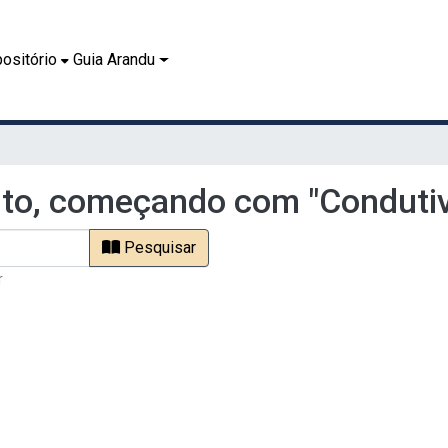
ositório
Guia Arandu
o, começando com "Condutivi
Pesquisar
r