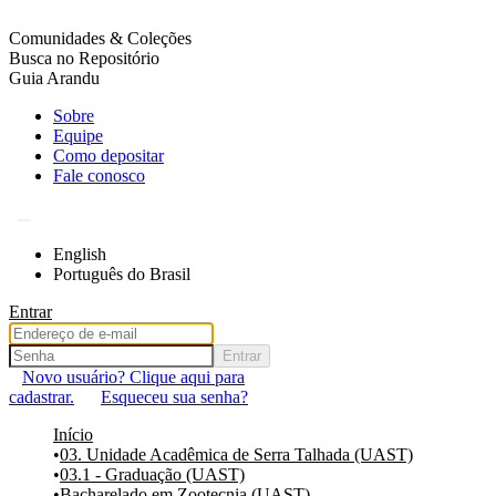
Comunidades & Coleções
Busca no Repositório
Guia Arandu
Sobre
Equipe
Como depositar
Fale conosco
English
Português do Brasil
Entrar
Entrar
Novo usuário? Clique aqui para
cadastrar.
Esqueceu sua senha?
Início
03. Unidade Acadêmica de Serra Talhada (UAST)
03.1 - Graduação (UAST)
Bacharelado em Zootecnia (UAST)