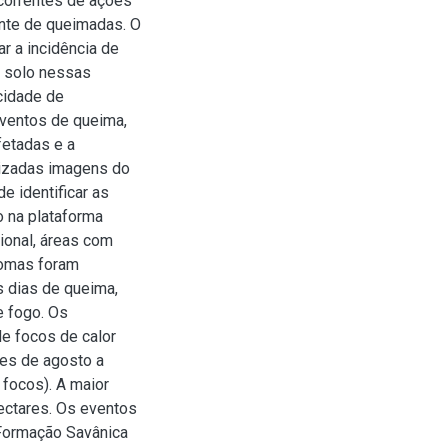
correntes de ações
ente de queimadas. O
ar a incidência de
o solo nessas
cidade de
eventos de queima,
fetadas e a
ilizadas imagens do
e identificar as
o na plataforma
ional, áreas com
iomas foram
os dias de queima,
e fogo. Os
e focos de calor
es de agosto a
focos). A maior
ectares. Os eventos
 Formação Savânica