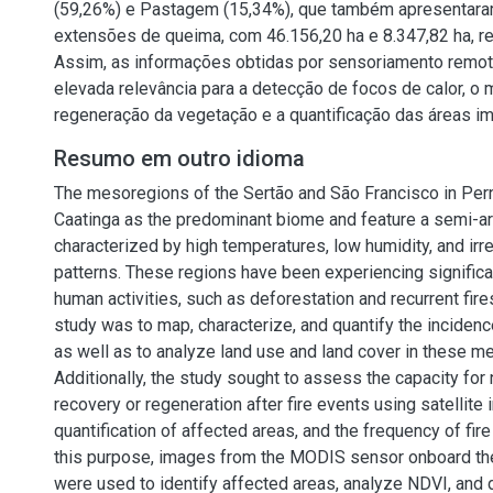
(59,26%) e Pastagem (15,34%), que também apresentara
extensões de queima, com 46.156,20 ha e 8.347,82 ha, r
Assim, as informações obtidas por sensoriamento remo
elevada relevância para a detecção de focos de calor, o
regeneração da vegetação e a quantificação das áreas i
Resumo em outro idioma
The mesoregions of the Sertão and São Francisco in Pe
Caatinga as the predominant biome and feature a semi-ari
characterized by high temperatures, low humidity, and irreg
patterns. These regions have been experiencing signific
human activities, such as deforestation and recurrent fire
study was to map, characterize, and quantify the incidence
as well as to analyze land use and land cover in these m
Additionally, the study sought to assess the capacity for 
recovery or regeneration after fire events using satellite 
quantification of affected areas, and the frequency of fir
this purpose, images from the MODIS sensor onboard the 
were used to identify affected areas, analyze NDVI, and 