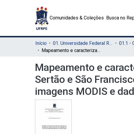
Comunidades & Coleções
Busca no Rep
Início
01. Universidade Federal Rural de Pernambuco - UFRPE (Sede)
01.1 -
Mapeamento e caracterização das áreas queimadas nas mesorregiões do Sertão e São Francisco Pernambucano (2010–2022) por meio de imagens MODIS e dados MapBiomas
Mapeamento e caract
Sertão e São Francis
imagens MODIS e da