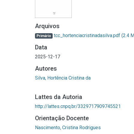
Arquivos
tcc_hortenciacristinadasilva.pdf
(2.4 
Primário
Data
2025-12-17
Autores
Silva, Hortência Cristina da
Lattes da Autoria
http://lattes.cnpq.br/3329717909745521
Orientação Docente
Nascimento, Cristina Rodrigues