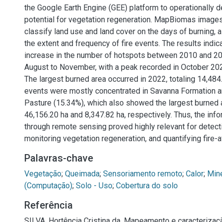
the Google Earth Engine (GEE) platform to operationally d
potential for vegetation regeneration. MapBiomas image
classify land use and land cover on the days of burning, 
the extent and frequency of fire events. The results indi
increase in the number of hotspots between 2010 and 20
August to November, with a peak recorded in October 20
The largest burned area occurred in 2022, totaling 14,484
events were mostly concentrated in Savanna Formation a
Pasture (15.34%), which also showed the largest burned 
46,156.20 ha and 8,347.82 ha, respectively. Thus, the inf
through remote sensing proved highly relevant for detect
monitoring vegetation regeneration, and quantifying fire-
Palavras-chave
Vegetação
;
Queimada
;
Sensoriamento remoto
;
Calor
;
Min
(Computação)
;
Solo - Uso
;
Cobertura do solo
Referência
SILVA, Hortência Cristina da. Mapeamento e caracterizaç