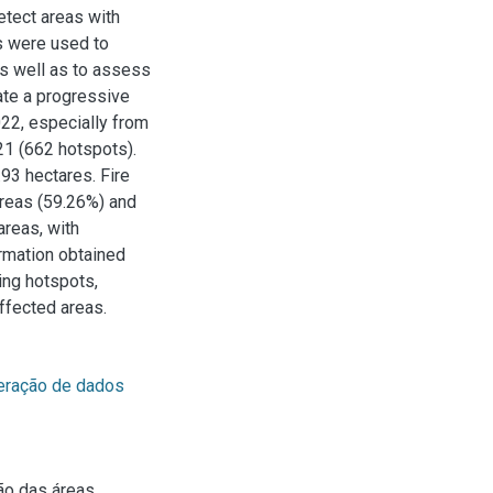
etect areas with
s were used to
as well as to assess
cate a progressive
22, especially from
21 (662 hotspots).
.93 hectares. Fire
reas (59.26%) and
areas, with
ormation obtained
ing hotspots,
affected areas.
eração de dados
ão das áreas