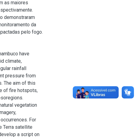
m as maiores
espectivamente.
to demonstraram
 monitoramento da
mpactadas pelo fogo.
rnambuco have
d climate,
ular rainfall
ant pressure from
s. The aim of this
 of fire hotspots,
esoregions.
natural vegetation
imagery,
e occurrences. For
Terra satellite
develop a script on