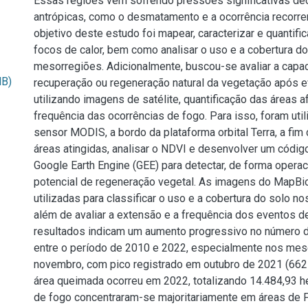
Essas regiões vêm sofrendo pressões significativas de
antrópicas, como o desmatamento e a ocorrência recorr
objetivo deste estudo foi mapear, caracterizar e quantific
focos de calor, bem como analisar o uso e a cobertura d
mesorregiões. Adicionalmente, buscou-se avaliar a capa
MB)
recuperação ou regeneração natural da vegetação após 
utilizando imagens de satélite, quantificação das áreas a
frequência das ocorrências de fogo. Para isso, foram ut
sensor MODIS, a bordo da plataforma orbital Terra, a fim d
áreas atingidas, analisar o NDVI e desenvolver um códig
Google Earth Engine (GEE) para detectar, de forma operac
potencial de regeneração vegetal. As imagens do MapB
utilizadas para classificar o uso e a cobertura do solo n
além de avaliar a extensão e a frequência dos eventos d
resultados indicam um aumento progressivo no número d
entre o período de 2010 e 2022, especialmente nos mes
novembro, com pico registrado em outubro de 2021 (662 
área queimada ocorreu em 2022, totalizando 14.484,93 h
de fogo concentraram-se majoritariamente em áreas de