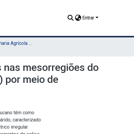
Entrar
TCC - Engenharia Agrícola e Ambiental (Sede)
 nas mesorregiões do
 por meio de
bucano têm como
rido, caracterizado
ico irregular.