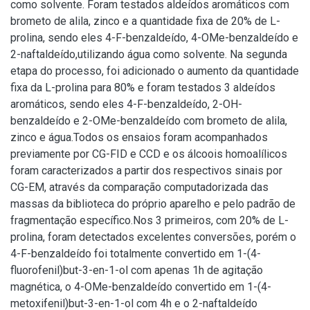
como solvente. Foram testados aldeídos aromáticos com
brometo de alila, zinco e a quantidade fixa de 20% de L-
prolina, sendo eles 4-F-benzaldeído, 4-OMe-benzaldeído e
2-naftaldeído,utilizando água como solvente. Na segunda
etapa do processo, foi adicionado o aumento da quantidade
fixa da L-prolina para 80% e foram testados 3 aldeídos
aromáticos, sendo eles 4-F-benzaldeído, 2-OH-
benzaldeído e 2-OMe-benzaldeído com brometo de alila,
zinco e água.Todos os ensaios foram acompanhados
previamente por CG-FID e CCD e os álcoois homoalílicos
foram caracterizados a partir dos respectivos sinais por
CG-EM, através da comparação computadorizada das
massas da biblioteca do próprio aparelho e pelo padrão de
fragmentação específico.Nos 3 primeiros, com 20% de L-
prolina, foram detectados excelentes conversões, porém o
4-F-benzaldeído foi totalmente convertido em 1-(4-
fluorofenil)but-3-en-1-ol com apenas 1h de agitação
magnética, o 4-OMe-benzaldeído convertido em 1-(4-
metoxifenil)but-3-en-1-ol com 4h e o 2-naftaldeído