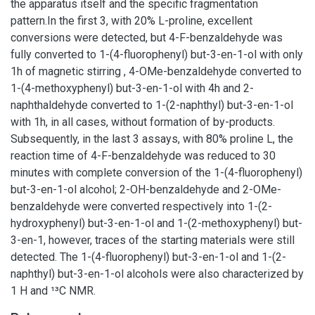
the apparatus itself and the specific fragmentation
pattern.In the first 3, with 20% L-proline, excellent
conversions were detected, but 4-F-benzaldehyde was
fully converted to 1-(4-fluorophenyl) but-3-en-1-ol with only
1h of magnetic stirring , 4-OMe-benzaldehyde converted to
1-(4-methoxyphenyl) but-3-en-1-ol with 4h and 2-
naphthaldehyde converted to 1-(2-naphthyl) but-3-en-1-ol
with 1h, in all cases, without formation of by-products.
Subsequently, in the last 3 assays, with 80% proline L, the
reaction time of 4-F-benzaldehyde was reduced to 30
minutes with complete conversion of the 1-(4-fluorophenyl)
but-3-en-1-ol alcohol; 2-OH-benzaldehyde and 2-OMe-
benzaldehyde were converted respectively into 1-(2-
hydroxyphenyl) but-3-en-1-ol and 1-(2-methoxyphenyl) but-
3-en-1, however, traces of the starting materials were still
detected. The 1-(4-fluorophenyl) but-3-en-1-ol and 1-(2-
naphthyl) but-3-en-1-ol alcohols were also characterized by
1 H and ¹³C NMR.