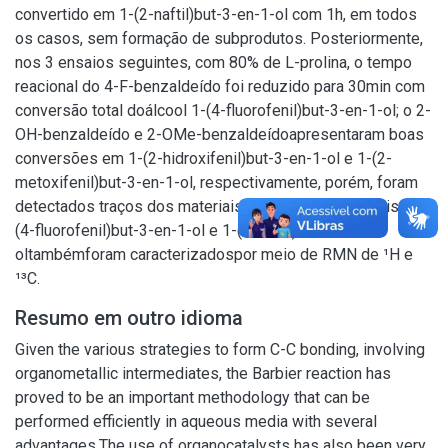
convertido em 1-(2-naftil)but-3-en-1-ol com 1h, em todos
os casos, sem formação de subprodutos. Posteriormente,
nos 3 ensaios seguintes, com 80% de L-prolina, o tempo
reacional do 4-F-benzaldeído foi reduzido para 30min com
conversão total doálcool 1-(4-fluorofenil)but-3-en-1-ol; o 2-
OH-benzaldeído e 2-OMe-benzaldeídoapresentaram boas
conversões em 1-(2-hidroxifenil)but-3-en-1-ol e 1-(2-
metoxifenil)but-3-en-1-ol, respectivamente, porém, foram
detectados traços dos materiais de partida. Os álcoois 1-
(4-fluorofenil)but-3-en-1-ol e 1-(2-naftil)but-3-en-1-
oltambémforam caracterizadospor meio de RMN de ¹H e
¹³C.
Resumo em outro idioma
Given the various strategies to form C-C bonding, involving
organometallic intermediates, the Barbier reaction has
proved to be an important methodology that can be
performed efficiently in aqueous media with several
advantages.The use of organocatalysts has also been very