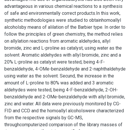
advantageous in various chemical reactions to a synthesis
of safe and environmentally correct products.In this work,
synthetic methodologies were studied to obtainhomoallyl
alcoholsby means of alilation of the Barbier type. In order to
follow the principles of green chemistry, the method relies
on allylation reactions from aromatic aldehydes, allyl
bromide, zinc and L-proline as catalyst, using water as the
solvent. Aromatic aldehydes with allyl bromide, zinc and a
20% L-proline as catalyst were tested, being 4-F-
benzaldehyde, 4-OMe-benzaldehyde and 2-naphthaldehyde
using water as the solvent. Secund, the increase in the
amount of L-proline to 80% was added and 3 aromatic
aldehydes were tested, being 4-F-benzaldehyde, 2-OH-
benzaldehyde and 2-OMe-benzaldehyde with allyl bromide,
zinc and water. All data were previously monitored by CG-
FID and CCD and the homoallyl alcoholswere characterized
from the respective signals by GC-MS,
throughcomputerized comparison of the library masses of