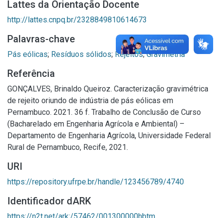
Lattes da Orientação Docente
http://lattes.cnpq.br/2328849810614673
Palavras-chave
Pás eólicas
;
Resíduos sólidos
;
Rejeitos
;
Gravimetria
Referência
GONÇALVES, Brinaldo Queiroz. Caracterização gravimétrica
de rejeito oriundo de indústria de pás eólicas em
Pernambuco. 2021. 36 f. Trabalho de Conclusão de Curso
(Bacharelado em Engenharia Agrícola e Ambiental) –
Departamento de Engenharia Agrícola, Universidade Federal
Rural de Pernambuco, Recife, 2021.
URI
https://repository.ufrpe.br/handle/123456789/4740
Identificador dARK
https://n2t.net/ark:/57462/001300000hbtm