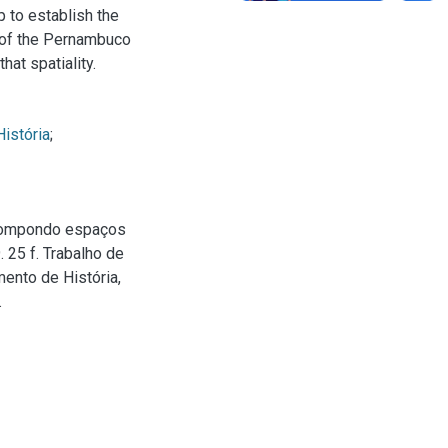
p to establish the
or of the Pernambuco
hat spatiality.
História
;
 compondo espaços
. 25 f. Trabalho de
ento de História,
.