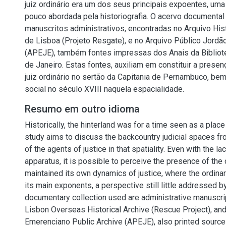
juiz ordinário era um dos seus principais expoentes, uma
pouco abordada pela historiografia. O acervo documental 
manuscritos administrativos, encontradas no Arquivo Hist
de Lisboa (Projeto Resgate), e no Arquivo Público Jord
(APEJE), também fontes impressas dos Anais da Bibliot
de Janeiro. Estas fontes, auxiliam em constituir a presenç
juiz ordinário no sertão da Capitania de Pernambuco, b
social no século XVIII naquela espacialidade.
Resumo em outro idioma
Historically, the hinterland was for a time seen as a place
study aims to discuss the backcountry judicial spaces f
of the agents of justice in that spatiality. Even with the lac
apparatus, it is possible to perceive the presence of the 
maintained its own dynamics of justice, where the ordina
its main exponents, a perspective still little addressed b
documentary collection used are administrative manuscrip
Lisbon Overseas Historical Archive (Rescue Project), and
Emerenciano Public Archive (APEJE), also printed source