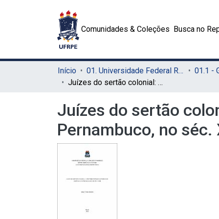
Comunidades & Coleções
Busca no Rep
Início
01. Universidade Federal Rural de Pernambuco - UFRPE (Sede)
01.1 -
Juízes do sertão colonial: compondo espaços jurídicos na Capitania de Pernambuco, no séc. XVIII
Juízes do sertão colo
Pernambuco, no séc. 