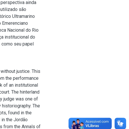
 perspectiva ainda
utilizado são
órico Ultramarino
ão Emerenciano
eca Nacional do Rio
a institucional do
em como seu papel
 without justice. This
rom the performance
k of an institutional
court. The hinterland
ry judge was one of
y historiography. The
ts, found in the
 in the Jordão
s from the Annals of