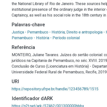
the National Library of Rio de Janeiro. These sources hel
institutional presence of the ordinary judge in the interi
Captaincy, as well as his social role in the 18th century in t
Palavras-chave
Justiça - Pernambuco - História
;
Direito e antropologia - 
Pernambuco - História - Período colonial
Referência
MONTEIRO, Juliane Tavares. Juízes do sertão colonial:
jurídicos na Capitania de Pernambuco, no séc. XVIII. 2019
Conclusão de Curso (Licenciatura em História) - Departam
Universidade Federal Rural de Pernambuco, Recife, 2019
URI
https://repository.ufrpe.br/handle/123456789/1515
Identificador dARK
https://n2t.net/ark:/57462/001300000hbbx