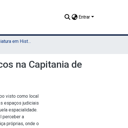
Entrar
TCC - Licenciatura em História (Sede)
cos na Capitania de
mpo visto como local
os espaços judiciais
uela espacialidade.
l perceber a
iça próprias, onde o