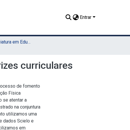
Entrar
TCC - Licenciatura em Educação Física (Sede)
izes curriculares
 processo de fomento
ção Física
 se atentar a
trado na conjuntura
nto utilizamos uma
e dados Scielo e
utilizamos em