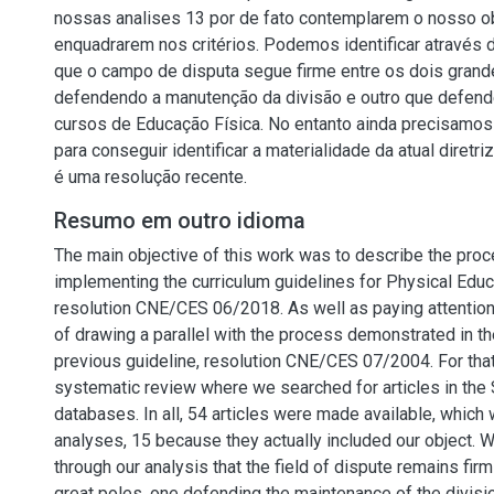
nossas analises 13 por de fato contemplarem o nosso o
enquadrarem nos critérios. Podemos identificar através 
que o campo de disputa segue firme entre os dois grand
defendendo a manutenção da divisão e outro que defende
cursos de Educação Física. No entanto ainda precisamo
para conseguir identificar a materialidade da atual diretriz
é uma resolução recente.
Resumo em outro idioma
The main objective of this work was to describe the proc
implementing the curriculum guidelines for Physical Educ
resolution CNE/CES 06/2018. As well as paying attention
of drawing a parallel with the process demonstrated in th
previous guideline, resolution CNE/CES 07/2004. For tha
systematic review where we searched for articles in the 
databases. In all, 54 articles were made available, which
analyses, 15 because they actually included our object. W
through our analysis that the field of dispute remains fi
great poles, one defending the maintenance of the divisi