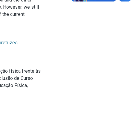
. However, we still
f the current
iretrizes
o física frente às
nclusão de Curso
cação Física,
.