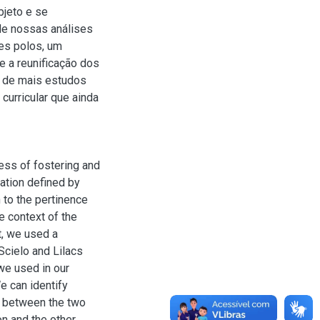
bjeto e se
de nossas análises
es polos, um
 a reunificação dos
s de mais estudos
 curricular que ainda
ess of fostering and
ation defined by
 to the pertinence
e context of the
t, we used a
Scielo and Lilacs
 we used in our
e can identify
rm between the two
on and the other