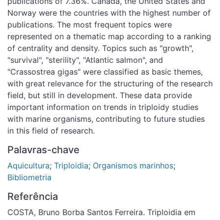
as basic themes, with great relevance for the structuring of
the research field, but still in development. These data
provide important information on trends in triploidy studies
with marine organisms, contributing to future studies in this
field of research.
Palavras-chave
Aquicultura
;
Triploidia
;
Organismos marinhos
;
Bibliometria
Referência
COSTA, Bruno Borba Santos Ferreira. Triploidia em
organismos marinhos: uma análise bibliométrica. 2022. 35 f.
Trabalho de Conclusão de Curso (Bacharelado em
Engenharia de Pesca) - Departamento de Pesca e
Aquicultura, Universidade Federal Rural de Pernambuco,
Recife, 2022.
URI
https://repository.ufrpe.br/handle/123456789/3170