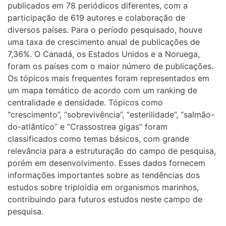
países. Para o período pesquisado, houve uma taxa de
crescimento anual de publicações de 7,36%. O Canadá, os
Estados Unidos e a Noruega, foram os países com o maior
número de publicações. Os tópicos mais frequentes foram
representados em um mapa temático de acordo com um
ranking de centralidade e densidade. Tópicos como
"crescimento”, “sobrevivência”, “esterilidade”, “salmão-do-
atlântico” e “Crassostrea gigas” foram classificados como
temas básicos, com grande relevância para a estruturação
do campo de pesquisa, porém em desenvolvimento. Esses
dados fornecem informações importantes sobre as
tendências dos estudos sobre triploidia em organismos
marinhos, contribuindo para futuros estudos neste campo
de pesquisa.
Resumo em outro idioma
Triploidy can be defined as the presence of three complete
sets of chromosomes in cells. The induction of this state
can be performed in some animals as a method to obtain