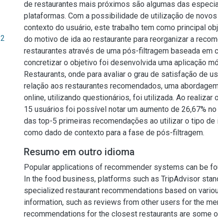
de restaurantes mais próximos são algumas das especi
plataformas. Com a possibilidade de utilização de novo
contexto do usuário, este trabalho tem como principal obj
32
do motivo de ida ao restaurante para reorganizar a recom
restaurantes através de uma pós-filtragem baseada em c
concretizar o objetivo foi desenvolvida uma aplicação mó
Restaurants, onde para avaliar o grau de satisfação de u
relação aos restaurantes recomendados, uma abordagem
online, utilizando questionários, foi utilizada. Ao realiza
15 usuários foi possível notar um aumento de 26,67% no
das top-5 primeiras recomendações ao utilizar o tipo de 
como dado de contexto para a fase de pós-filtragem.
Resumo em outro idioma
Popular applications of recommender systems can be fo
In the food business, platforms such as TripAdvisor stan
specialized restaurant recommendations based on variou
information, such as reviews from other users for the m
recommendations for the closest restaurants are some of