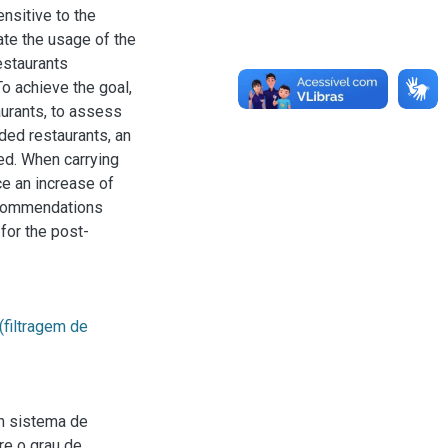
nsitive to the
uate the usage of the
restaurants
o achieve the goal,
urants, to assess
ded restaurants, an
ed. When carrying
ce an increase of
recommendations
 for the post-
filtragem de
m sistema de
re o grau de