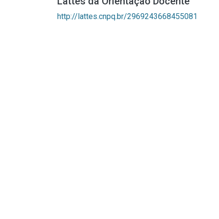
Lattes da Orientação Docente
http://lattes.cnpq.br/2969243668455081