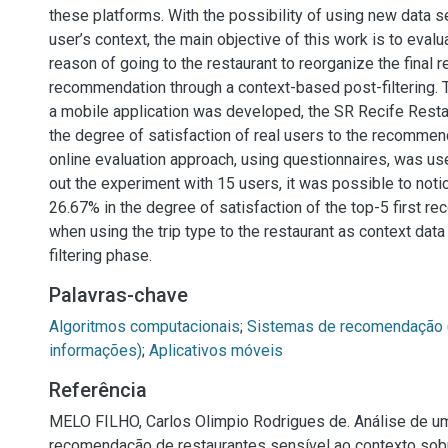
these platforms. With the possibility of using new data se
user’s context, the main objective of this work is to eval
reason of going to the restaurant to reorganize the final 
recommendation through a context-based post-filtering. T
a mobile application was developed, the SR Recife Resta
the degree of satisfaction of real users to the recommen
online evaluation approach, using questionnaires, was us
out the experiment with 15 users, it was possible to noti
26.67% in the degree of satisfaction of the top-5 first 
when using the trip type to the restaurant as context data
filtering phase.
Palavras-chave
Algoritmos computacionais
;
Sistemas de recomendação (
informações)
;
Aplicativos móveis
Referência
MELO FILHO, Carlos Olimpio Rodrigues de. Análise de u
recomendação de restaurantes sensível ao contexto sob