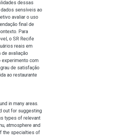
alidades dessas
s dados sensíveis ao
etivo avaliar o uso
endação final de
ontexto. Para
vel, o SR Recife
suários reais em
 de avaliação
r o experimento com
 grau de satisfação
ida ao restaurante
und in many areas.
d out for suggesting
s types of relevant
enu, atmosphere and
 the specialties of