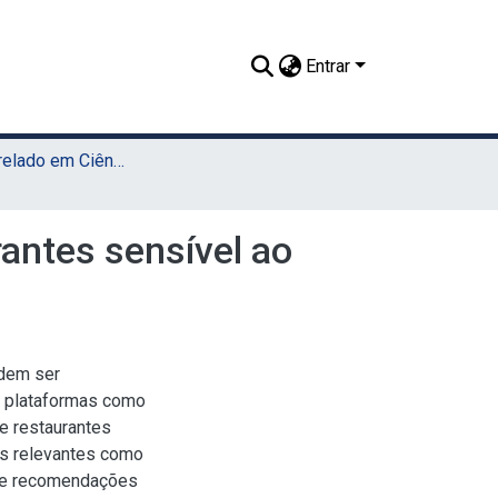
Entrar
TCC - Bacharelado em Ciência da Computação (Sede)
antes sensível ao
dem ser
, plataformas como
e restaurantes
es relevantes como
e e recomendações