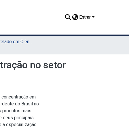
Entrar
TCC - Bacharelado em Ciências Econômicas (Sede)
tração no setor
de concentração em
rdeste do Brasil no
s produtos mais
e seus principais
 a especialização