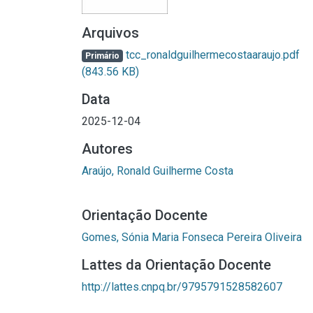
Arquivos
tcc_ronaldguilhermecostaaraujo.pdf
Primário
(843.56 KB)
Data
2025-12-04
Autores
Araújo, Ronald Guilherme Costa
Orientação Docente
Gomes, Sónia Maria Fonseca Pereira Oliveira
Lattes da Orientação Docente
http://lattes.cnpq.br/9795791528582607