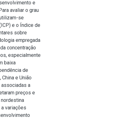
esenvolvimento e
ara avaliar o grau
utilizam-se
ICP) e o Índice de
ntares sobre
odologia empregada
vada concentração
ios, especialmente
om baixa
pendência de
 China e União
s associadas a
etaram preços e
 nordestina
 a variações
senvolvimento