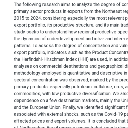
The following research aims to analyze the degree of con
primary sector products in exports from the Northeast reg
2015 to 2024, considering especially the most relevant p
export portfolio, its productive structure, and its main tra
study seeks to understand how regional productive specia
the dynamics of underdevelopment and intra- and inter-re
patterns. To assess the degree of concentration and vulne
export portfolio, indicators such as the Product Concentr
the Herfindahl-Hirschman Index (HHI) are used, in addit
analyses on commercial destinations and geographical div
methodology employed is quantitative and descriptive in 
sectoral concentration was observed, marked by the pre
primary products, especially petroleum, cellulose, ores, a
commodities, with low productive diversification. We al
dependence on a few destination markets, mainly the Unit
and the European Union. Finally, we identified significant 
associated with external shocks, such as the Covid-19 p
affected prices and export volumes. It is concluded that t
of Northeastern Brazil remains concentrated, poorly diver