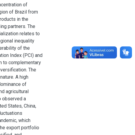
centration of
ion of Brazil from
roducts in the
ding partners. The
lization relates to
gional inequality
rability of the
ation Index (PCI) and
ion to complementary
ersification. The
nature. A high
dominance of
nd agricultural
so observed a
ed States, China,
fluctuations
andemic, which
he export portfolio
sified, and