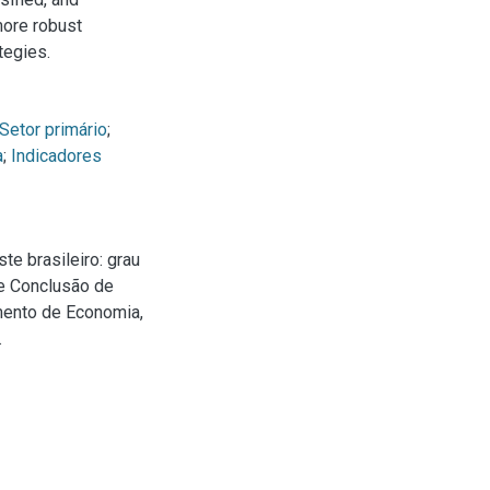
 more robust
tegies.
Setor primário
;
a
;
Indicadores
e brasileiro: grau
de Conclusão de
mento de Economia,
.