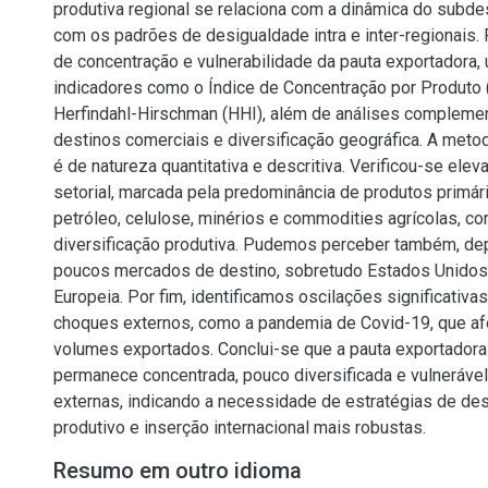
produtiva regional se relaciona com a dinâmica do subd
com os padrões de desigualdade intra e inter-regionais. P
de concentração e vulnerabilidade da pauta exportadora, 
indicadores como o Índice de Concentração por Produto (
Herfindahl-Hirschman (HHI), além de análises compleme
destinos comerciais e diversificação geográfica. A met
é de natureza quantitativa e descritiva. Verificou-se ele
setorial, marcada pela predominância de produtos primár
petróleo, celulose, minérios e commodities agrícolas, c
diversificação produtiva. Pudemos perceber também, de
poucos mercados de destino, sobretudo Estados Unidos,
Europeia. Por fim, identificamos oscilações significativa
choques externos, como a pandemia de Covid-19, que af
volumes exportados. Conclui-se que a pauta exportadora
permanece concentrada, pouco diversificada e vulnerável
externas, indicando a necessidade de estratégias de de
produtivo e inserção internacional mais robustas.
Resumo em outro idioma