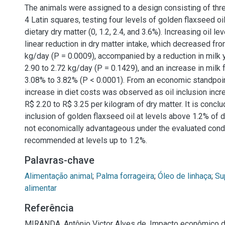
The animals were assigned to a design consisting of thr
4 Latin squares, testing four levels of golden flaxseed oil
dietary dry matter (0, 1.2, 2.4, and 3.6%). Increasing oil le
linear reduction in dry matter intake, which decreased fro
kg/day (P = 0.0009), accompanied by a reduction in milk y
2.90 to 2.72 kg/day (P = 0.1429), and an increase in milk 
3.08% to 3.82% (P < 0.0001). From an economic standpoi
increase in diet costs was observed as oil inclusion incr
R$ 2.20 to R$ 3.25 per kilogram of dry matter. It is conclu
inclusion of golden flaxseed oil at levels above 1.2% of d
not economically advantageous under the evaluated condit
recommended at levels up to 1.2%.
Palavras-chave
Alimentação animal
;
Palma forrageira
;
Óleo de linhaça
;
Su
alimentar
Referência
MIRANDA, Antônio Victor Alves de. Impacto econômico d