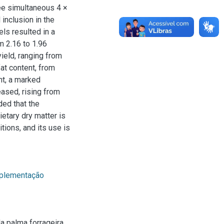
ee simultaneous 4 ×
 inclusion in the
vels resulted in a
m 2.16 to 1.96
ield, ranging from
fat content, from
nt, a marked
eased, rising from
ded that the
ietary dry matter is
ions, and its use is
plementação
a palma forrageira