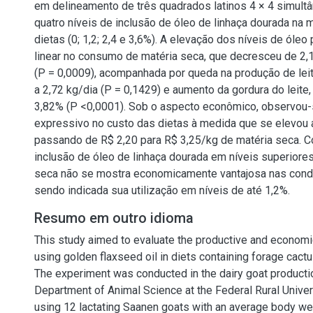
em delineamento de três quadrados latinos 4 × 4 simult
quatro níveis de inclusão de óleo de linhaça dourada na 
dietas (0; 1,2; 2,4 e 3,6%). A elevação dos níveis de óle
linear no consumo de matéria seca, que decresceu de 2,1
(P = 0,0009), acompanhada por queda na produção de leit
a 2,72 kg/dia (P = 0,1429) e aumento da gordura do leite,
3,82% (P <0,0001). Sob o aspecto econômico, observou
expressivo no custo das dietas à medida que se elevou a
passando de R$ 2,20 para R$ 3,25/kg de matéria seca. C
inclusão de óleo de linhaça dourada em níveis superiores
seca não se mostra economicamente vantajosa nas condi
sendo indicada sua utilização em níveis de até 1,2%.
Resumo em outro idioma
This study aimed to evaluate the productive and economic
using golden flaxseed oil in diets containing forage cactu
The experiment was conducted in the dairy goat producti
Department of Animal Science at the Federal Rural Unive
using 12 lactating Saanen goats with an average body wei