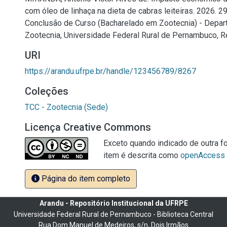
com óleo de linhaça na dieta de cabras leiteiras. 2026. 29
Conclusão de Curso (Bacharelado em Zootecnia) - Depa
Zootecnia, Universidade Federal Rural de Pernambuco, Re
URI
https://arandu.ufrpe.br/handle/123456789/8267
Coleções
TCC - Zootecnia (Sede)
Licença Creative Commons
Exceto quando indicado de outra fo
item é descrita como
openAccess
Página do item completo
Arandu - Repositório Institucional da UFRPE
Universidade Federal Rural de Pernambuco - Biblioteca Central
Rua Dom Manuel de Medeiros, s/n, Dois Irmãos