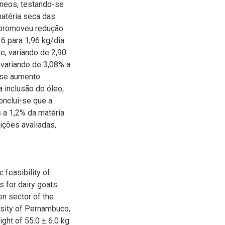
âneos, testando-se
matéria seca das
o promoveu redução
6 para 1,96 kg/dia
e, variando de 2,90
 variando de 3,08% a
-se aumento
 inclusão do óleo,
onclui-se que a
 a 1,2% da matéria
ções avaliadas,
 feasibility of
s for dairy goats.
on sector of the
rsity of Pernambuco,
ght of 55.0 ± 6.0 kg.