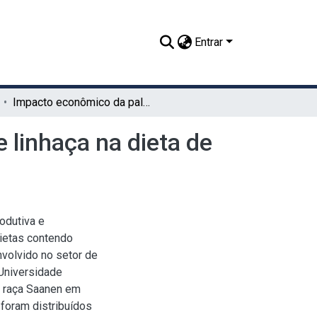
Entrar
Impacto econômico da palma forrageira com óleo de linhaça na dieta de cabras leiteiras
 linhaça na dieta de
rodutiva e
dietas contendo
nvolvido no setor de
 Universidade
a raça Saanen em
 foram distribuídos