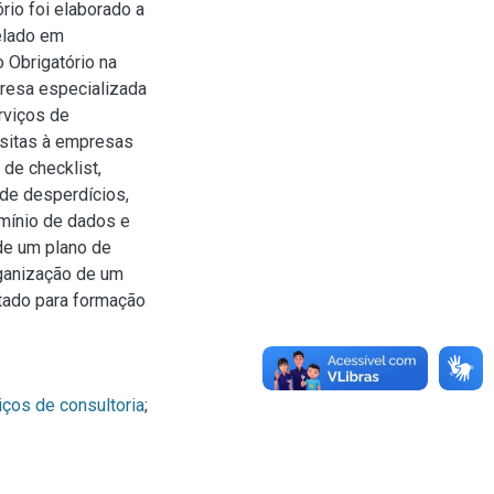
rio foi elaborado a
relado em
 Obrigatório na
resa especializada
rviços de
isitas à empresas
 de checklist,
de desperdícios,
omínio de dados e
de um plano de
rganização de um
tado para formação
iços de consultoria
;