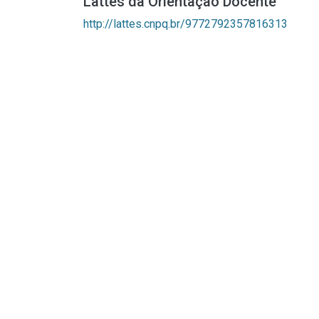
Lattes da Orientação Docente
http://lattes.cnpq.br/9772792357816313