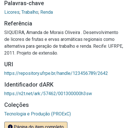
Palavras-chave
Licores
;
Trabalho
;
Renda
Referência
SIQUEIRA, Amanda de Morais Oliveira . Desenvolvimento
de licores de frutas e ervas aromáticas regionais como
alternativa para geração de trabalho e renda. Recife: UFRPE,
2011. Projeto de extensão.
URI
https://repository.ufrpe.br/handle/123456789/2642
Identificador dARK
https://n2t.net/ark:/57462/001300000h3sw
Coleções
Tecnologia e Produção (PROExC)
Página do item completo