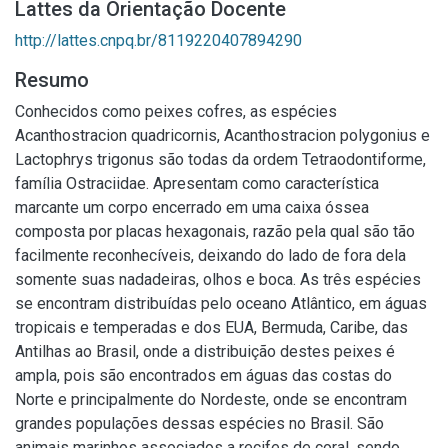
Lattes da Orientação Docente
http://lattes.cnpq.br/8119220407894290
Resumo
Conhecidos como peixes cofres, as espécies
Acanthostracion quadricornis, Acanthostracion polygonius e
Lactophrys trigonus são todas da ordem Tetraodontiforme,
família Ostraciidae. Apresentam como característica
marcante um corpo encerrado em uma caixa óssea
composta por placas hexagonais, razão pela qual são tão
facilmente reconhecíveis, deixando do lado de fora dela
somente suas nadadeiras, olhos e boca. As três espécies
se encontram distribuídas pelo oceano Atlântico, em águas
tropicais e temperadas e dos EUA, Bermuda, Caribe, das
Antilhas ao Brasil, onde a distribuição destes peixes é
ampla, pois são encontrados em águas das costas do
Norte e principalmente do Nordeste, onde se encontram
grandes populações dessas espécies no Brasil. São
animais marinhos associados a recifes de coral, sendo