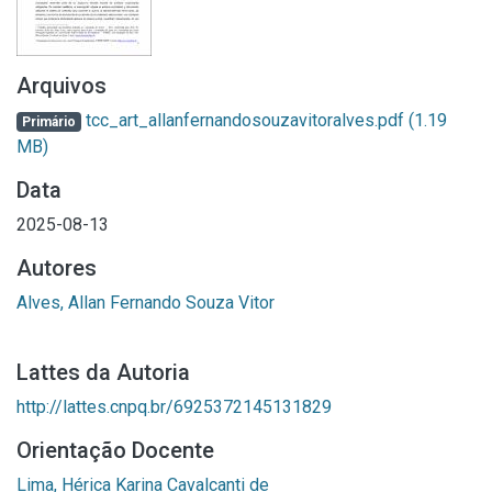
Arquivos
tcc_art_allanfernandosouzavitoralves.pdf
(1.19
Primário
MB)
Data
2025-08-13
Autores
Alves, Allan Fernando Souza Vitor
Lattes da Autoria
http://lattes.cnpq.br/6925372145131829
Orientação Docente
Lima, Hérica Karina Cavalcanti de