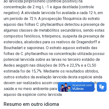
ao larvicida piriproxifeno (controle positivo) na
concentração de 2 mg L -1 e água destilada (controle
negativo). A atividade larvicida foi avaliada a cada 12 h, em
um período de 72 h. A prospecção fitoquímica do extrato
aquoso das folhas C. phyllacanthus detectou a presença de
algumas classes de metabólitos secundários, sendo estas:
compostos fenólicos, triterpenos, suspeita da presença de
esteroides, alcaloides para os reativos de Dragendorff e
Bouchadart e saponinas. O extrato aquoso extraído das
folhas de C. phyllacanthus na concentração utilizada possui
potencial larvicida sobre as larvas no terceiro estádio de
Aedes aegypti nas diluições de 30% e 22,5% e a CL50
estimada foi de 15,7%. Mediante os resultados obtidos,
outros estudos da avaliação larvicida desta espécie ainda
devem ser realizados assim como avaliação dos efeitos na
saúde e no meio ambiente para a utilização do extrato
aquoso da espécie como larvicida.
Resumo em outro idioma