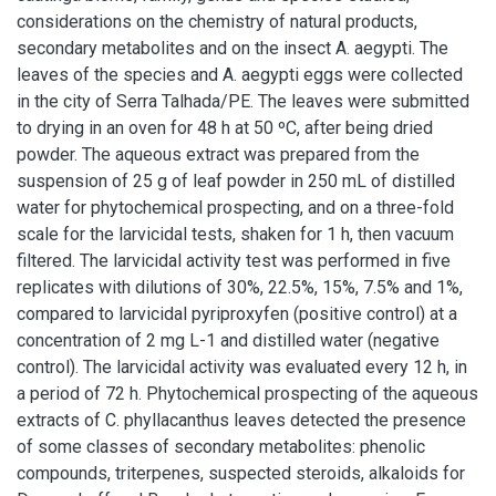
considerations on the chemistry of natural products,
secondary metabolites and on the insect A. aegypti. The
leaves of the species and A. aegypti eggs were collected
in the city of Serra Talhada/PE. The leaves were submitted
to drying in an oven for 48 h at 50 ºC, after being dried
powder. The aqueous extract was prepared from the
suspension of 25 g of leaf powder in 250 mL of distilled
water for phytochemical prospecting, and on a three-fold
scale for the larvicidal tests, shaken for 1 h, then vacuum
filtered. The larvicidal activity test was performed in five
replicates with dilutions of 30%, 22.5%, 15%, 7.5% and 1%,
compared to larvicidal pyriproxyfen (positive control) at a
concentration of 2 mg L-1 and distilled water (negative
control). The larvicidal activity was evaluated every 12 h, in
a period of 72 h. Phytochemical prospecting of the aqueous
extracts of C. phyllacanthus leaves detected the presence
of some classes of secondary metabolites: phenolic
compounds, triterpenes, suspected steroids, alkaloids for