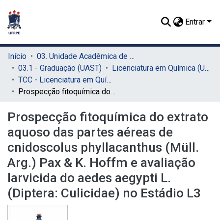
Entrar
Início
03. Unidade Acadêmica de Serra Talhada (UAST)
03.1 - Graduação (UAST)
Licenciatura em Química (UAST)
TCC - Licenciatura em Química (UAST)
Prospecção fitoquímica do extrato aquoso das partes aéreas de cnidoscolus phyllacanthus (Müll. Arg.) Pax & K. Hoffm e avaliação larvicida do aedes aegypti L. (Diptera: Culicidae) no Estádio L3
Prospecção fitoquímica do extrato
aquoso das partes aéreas de
cnidoscolus phyllacanthus (Müll.
Arg.) Pax & K. Hoffm e avaliação
larvicida do aedes aegypti L.
(Diptera: Culicidae) no Estádio L3