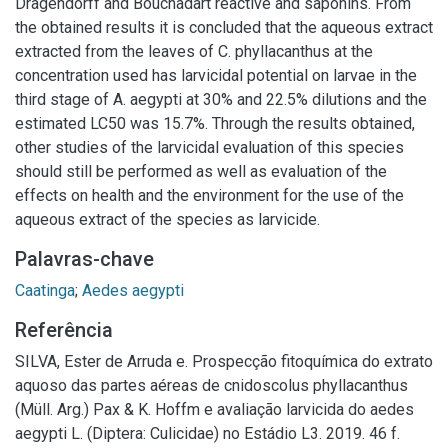
Dragendorff and Bouchadart reactive and saponins. From
the obtained results it is concluded that the aqueous extract
extracted from the leaves of C. phyllacanthus at the
concentration used has larvicidal potential on larvae in the
third stage of A. aegypti at 30% and 22.5% dilutions and the
estimated LC50 was 15.7%. Through the results obtained,
other studies of the larvicidal evaluation of this species
should still be performed as well as evaluation of the
effects on health and the environment for the use of the
aqueous extract of the species as larvicide.
Palavras-chave
Caatinga
;
Aedes aegypti
Referência
SILVA, Ester de Arruda e. Prospecção fitoquímica do extrato
aquoso das partes aéreas de cnidoscolus phyllacanthus
(Müll. Arg.) Pax & K. Hoffm e avaliação larvicida do aedes
aegypti L. (Diptera: Culicidae) no Estádio L3. 2019. 46 f.