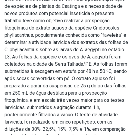
de espécies de plantas da Caatinga e a necessidade de
novos produtos com potencial inseticida o presente
trabalho teve como objetivo realizar a prospecção
fitoquímica do extrato aquoso da espécie Cnidoscolus
phyllacanthus, popularmente conhecida como “faveleira” e
determinar a atividade larvicida dos extratos das folhas de
C. phyllacanthus sobre as larvas do A. aegypti no estádio
L3. As folhas da espécie e os ovos de A. aegypti foram
coletados na cidade de Serra Talhada/PE. As folhas foram
submetidas à secagem em estufa por 48 h a 50 ºC, sendo
após secas convertidas em pó. O extrato aquoso foi
preparado a partir da suspensão de 25 g do pó das folhas
em 250 mL de água destilada para a prospecção
fitoquímica, e em escala três vezes maior para os testes
larvicidas, submetidos a agitação durante 1 h,
posteriormente filtrados à vácuo. O teste de atividade
larvicida, foi realizado em cinco repetições, com as
diluições de 30%, 22,5%, 15%, 7,5% e 1%, em comparação