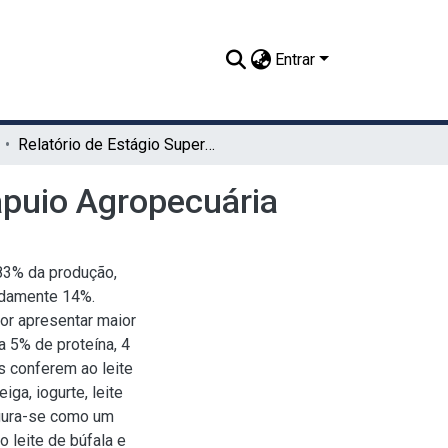
Entrar
Relatório de Estágio Supervisionado Obrigatório - Tapuio Agropecuária
Tapuio Agropecuária
 83% da produção,
adamente 14%.
por apresentar maior
a 5% de proteína, 4
s conferem ao leite
ga, iogurte, leite
igura-se como um
 leite de búfala e