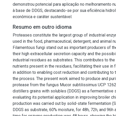
demonstrou potencial para aplicação no melhoramento nu
à base de DDGS, destacando-se por sua eficiência hidrolít
econômica e caráter sustentável.
Resumo em outro idioma
Proteases constitute the largest group of industrial enz
used in the food, pharmaceutical, detergent, and animal nu
Filamentous fungi stand out as important producers of 
their high extracellular secretion capacity and the possibi
industrial residues as substrates. This contributes to the 
nutrients present in the residues, facilitating their use in 
in addition to enabling cost reduction and contributing to t
the process. The present work aimed to produce and purif
protease from the fungus Mucor subtilissimus UCP 1262,
distillers grains with solubles (DDGS) as a fermentative 
evaluating its potential application in improving broiler 
production was carried out by solid-state fermentation (
DDGS as substrate, 60% moisture, for 48h, 72h, and 96h a
time for enzyme production was 48 hours, showing the hi