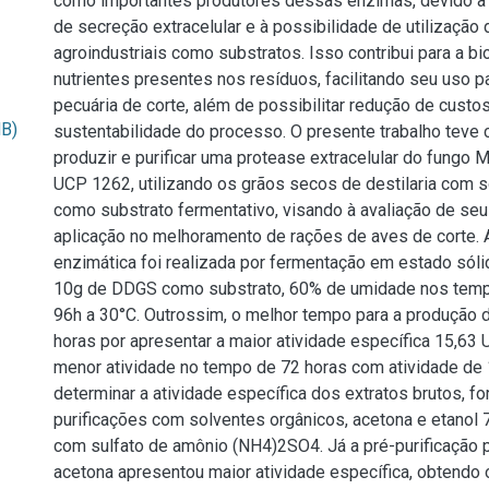
como importantes produtores dessas enzimas, devido à
de secreção extracelular e à possibilidade de utilização
agroindustriais como substratos. Isso contribui para a bi
nutrientes presentes nos resíduos, facilitando seu uso p
pecuária de corte, além de possibilitar redução de custos 
MB)
sustentabilidade do processo. O presente trabalho teve 
produzir e purificar uma protease extracelular do fungo 
UCP 1262, utilizando os grãos secos de destilaria com 
como substrato fermentativo, visando à avaliação de seu
aplicação no melhoramento de rações de aves de corte.
enzimática foi realizada por fermentação em estado sólid
10g de DDGS como substrato, 60% de umidade nos temp
96h a 30°C. Outrossim, o melhor tempo para a produção 
horas por apresentar a maior atividade específica 15,63
menor atividade no tempo de 72 horas com atividade de
determinar a atividade específica dos extratos brutos, f
purificações com solventes orgânicos, acetona e etanol 
com sulfato de amônio (NH4)2SO4. Já a pré-purificação 
acetona apresentou maior atividade específica, obtendo 