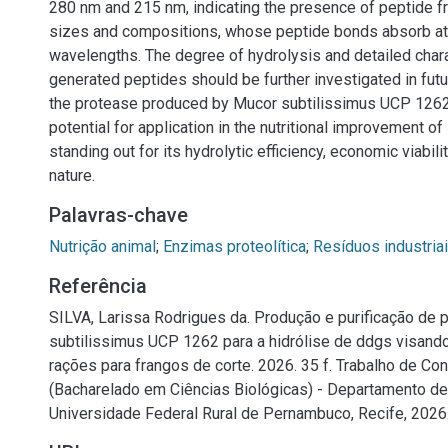
280 nm and 215 nm, indicating the presence of peptide fr
sizes and compositions, whose peptide bonds absorb at 
wavelengths. The degree of hydrolysis and detailed chara
generated peptides should be further investigated in futu
the protease produced by Mucor subtilissimus UCP 126
potential for application in the nutritional improvement 
standing out for its hydrolytic efficiency, economic viabili
nature.
Palavras-chave
Nutrição animal
;
Enzimas proteolítica
;
Resíduos industria
Referência
SILVA, Larissa Rodrigues da. Produção e purificação de 
subtilissimus UCP 1262 para a hidrólise de ddgs visand
rações para frangos de corte. 2026. 35 f. Trabalho de Co
(Bacharelado em Ciências Biológicas) - Departamento de 
Universidade Federal Rural de Pernambuco, Recife, 2026