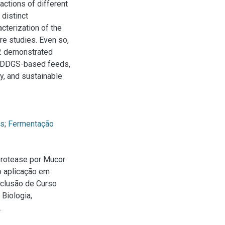
actions of different
distinct
cterization of the
re studies. Even so,
2 demonstrated
of DDGS-based feeds,
ty, and sustainable
is
;
Fermentação
protease por Mucor
o aplicação em
nclusão de Curso
Biologia,
.