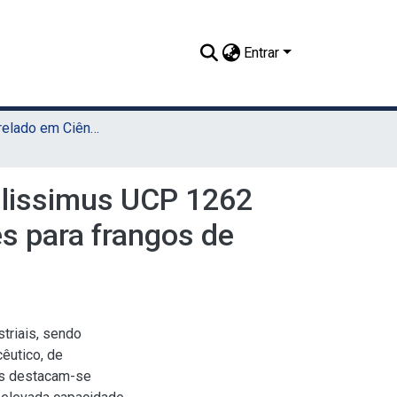
Entrar
TCC - Bacharelado em Ciências Biológicas (Sede)
ilissimus UCP 1262
es para frangos de
triais, sendo
êutico, de
os destacam-se