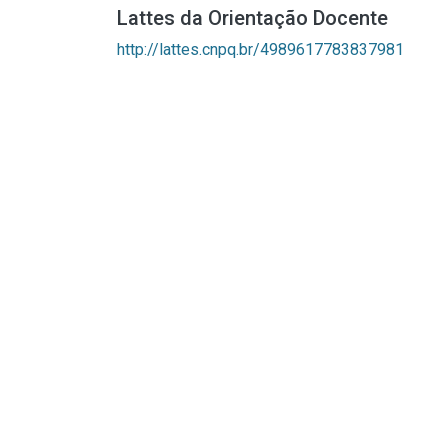
Lattes da Orientação Docente
http://lattes.cnpq.br/4989617783837981