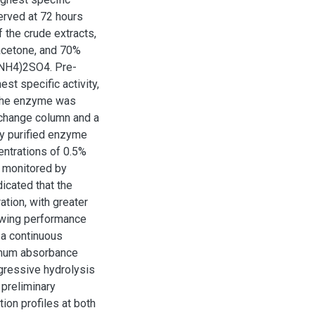
erved at 72 hours
f the crude extracts,
 acetone, and 70%
 (NH4)2SO4. Pre-
st specific activity,
, the enzyme was
xchange column and a
ly purified enzyme
ntrations of 0.5%
s monitored by
icated that the
tion, with greater
howing performance
 a continuous
ximum absorbance
ogressive hydrolysis
a preliminary
tion profiles at both