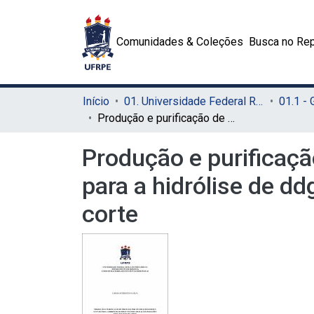
Comunidades & Coleções
Busca no Rep
Início
01. Universidade Federal Rural de Pernambuco - UFRPE (Sede)
01.1 -
Produção e purificação de protease por Mucor subtilissimus UCP 1262 para a hidrólise de ddgs visando aplicação em rações para frangos de corte
Produção e purificaç
para a hidrólise de d
corte