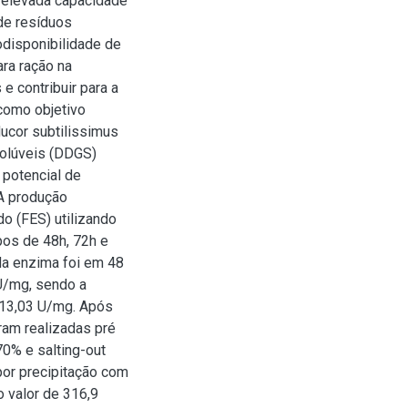
 elevada capacidade
 de resíduos
odisponibilidade de
ara ração na
e contribuir para a
como objetivo
Mucor subtilissimus
solúveis (DDGS)
 potencial de
 A produção
o (FES) utilizando
os de 48h, 72h e
da enzima foi em 48
 U/mg, sendo a
 13,03 U/mg. Após
oram realizadas pré
70% e salting-out
por precipitação com
o valor de 316,9