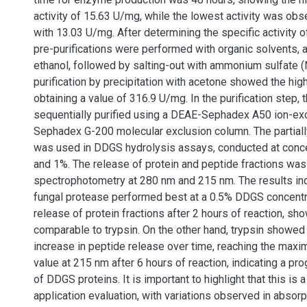
activity of 15.63 U/mg, while the lowest activity was obs
with 13.03 U/mg. After determining the specific activity o
pre-purifications were performed with organic solvents,
ethanol, followed by salting-out with ammonium sulfate
purification by precipitation with acetone showed the highe
obtaining a value of 316.9 U/mg. In the purification step
sequentially purified using a DEAE-Sephadex A50 ion-e
Sephadex G-200 molecular exclusion column. The partial
was used in DDGS hydrolysis assays, conducted at conce
and 1%. The release of protein and peptide fractions wa
spectrophotometry at 280 nm and 215 nm. The results ind
fungal protease performed best at a 0.5% DDGS concentra
release of protein fractions after 2 hours of reaction, s
comparable to trypsin. On the other hand, trypsin showed
increase in peptide release over time, reaching the ma
value at 215 nm after 6 hours of reaction, indicating a pr
of DDGS proteins. It is important to highlight that this is 
application evaluation, with variations observed in absorp