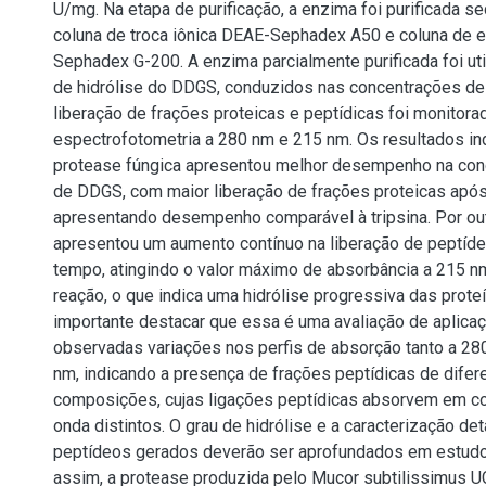
U/mg. Na etapa de purificação, a enzima foi purificada 
coluna de troca iônica DEAE-Sephadex A50 e coluna de 
Sephadex G-200. A enzima parcialmente purificada foi ut
de hidrólise do DDGS, conduzidos nas concentrações de
liberação de frações proteicas e peptídicas foi monitora
espectrofotometria a 280 nm e 215 nm. Os resultados in
protease fúngica apresentou melhor desempenho na con
de DDGS, com maior liberação de frações proteicas após
apresentando desempenho comparável à tripsina. Por outr
apresentou um aumento contínuo na liberação de peptíd
tempo, atingindo o valor máximo de absorbância a 215 n
reação, o que indica uma hidrólise progressiva das prot
importante destacar que essa é uma avaliação de aplicaç
observadas variações nos perfis de absorção tanto a 28
nm, indicando a presença de frações peptídicas de dife
composições, cujas ligações peptídicas absorvem em 
onda distintos. O grau de hidrólise e a caracterização de
peptídeos gerados deverão ser aprofundados em estudos
assim, a protease produzida pelo Mucor subtilissimus 