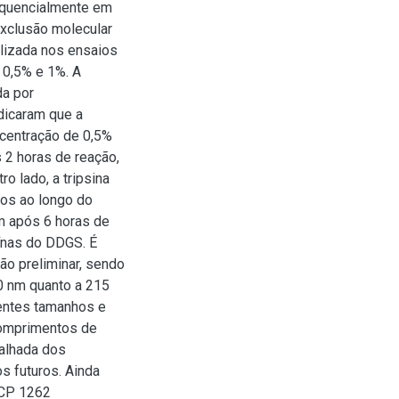
sequencialmente em
exclusão molecular
ilizada nos ensaios
 0,5% e 1%. A
da por
dicaram que a
centração de 0,5%
 2 horas de reação,
o lado, a tripsina
eos ao longo do
m após 6 horas de
eínas do DDGS. É
ão preliminar, sendo
0 nm quanto a 215
rentes tamanhos e
comprimentos de
talhada dos
 futuros. Ainda
UCP 1262