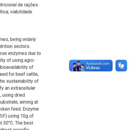
tricional de rações
ica, viabilidade
ymes, being widely
trition sectors.
these enzymes due to
lity of using agro-
bioavailability of
feed for beef cattle,
he sustainability of
y an extracellular
 using dried
substrate, aiming at
chicken feed. Enzyme
SSF) using 10g of
t 30°C. The best
ghest specific