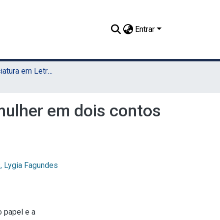
Entrar
TCC - Licenciatura em Letras (Sede)
 mulher em dois contos
s, Lygia Fagundes
o papel e a