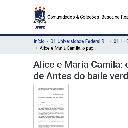
Comunidades & Coleções
Busca no Rep
Início
01. Universidade Federal Rural de Pernambuco - UFRPE (Sede)
01.1 -
Alice e Maria Camila: o papel e a representação da mulher em dois contos de Antes do baile verde, de Lygia Fagundes Telles
Alice e Maria Camila:
de Antes do baile ver